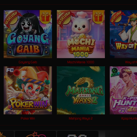
Goyang Gaib
Mochi Mania 1000
Way of N
Poker Win
Mahjong Ways 2
Kpop Hunte