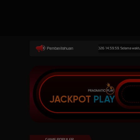
Pemberitahuan
ports pada 30-Jun-2026 dari 14.59.59 sampai 30-Sep-2026 14.59.59. Selama waktu ini, PP Virt
JACKPOT
PLAY
GAME POPULER