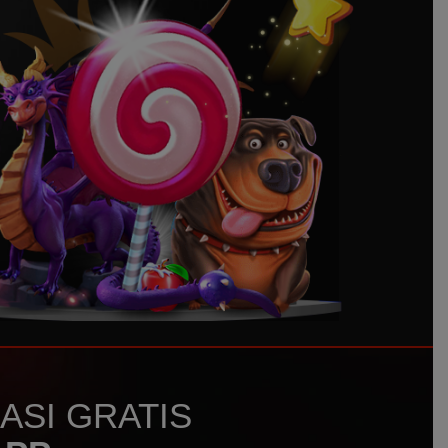
ASI GRATIS