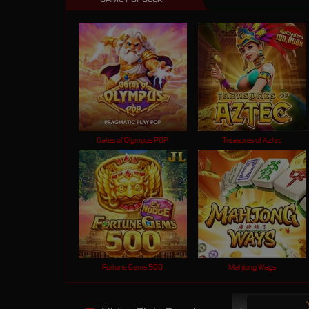
Gates of Olympus POP
Treasures of Aztec
Fortune Gems 500
Mahjong Ways