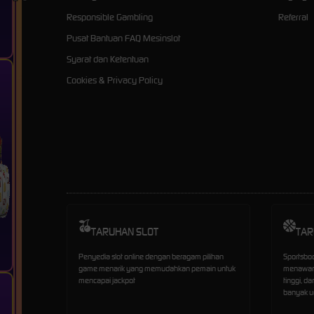
Responsible Gambling
Referral
Pusat Bantuan FAQ Mesinslot
Syarat dan Ketentuan
Cookies & Privacy Policy
TARUHAN SLOT
TAR
Penyedia slot online dengan beragam pilihan
Sportsboo
game menarik yang memudahkan pemain untuk
menawark
mencapai jackpot
tinggi, d
banyak u