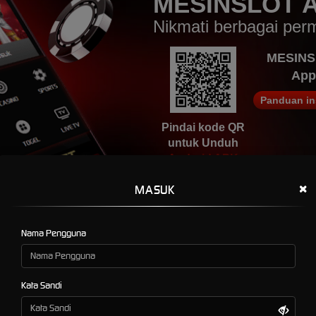
MESINSLOT 
Nikmati berbagai pe
MESINS
App
Panduan in
Pindai kode QR
untuk Unduh
Android APK
×
MASUK
Nama Pengguna
Kata Sandi