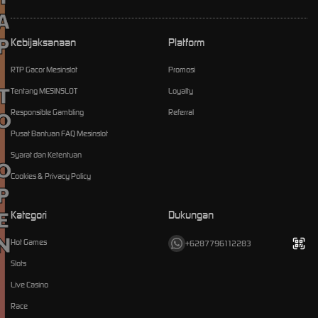
TO OPEN
Kebijaksanaan
Platform
RTP Gacor Mesinslot
Promosi
Tentang MESINSLOT
Loyalty
Responsible Gambling
Referral
Pusat Bantuan FAQ Mesinslot
Syarat dan Ketentuan
Cookies & Privacy Policy
Kategori
Dukungan
Hot Games
+6287796112283
Slots
Live Casino
Race