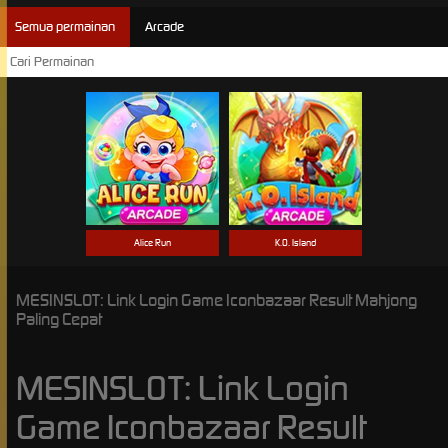
Semua permainan
Arcade
Alice Run
K.O. Island
MESINSLOT: Link Login Game Iconbazaar Result Mahjong
Paling Cepat
MESINSLOT: Link Login
Game Iconbazaar Result