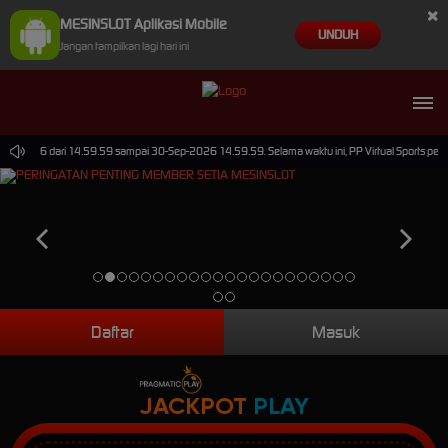
×
MESINSLOT Aplikasi Mobile
UNDUH
Jangan tampilkan lagi hari ini
Jun-2026 dari 14.59.59 sampai 30-Sep-2026 14.59.59. Selama waktu ini, PP Virtual Sports perm
Daftar
Masuk
JACKPOT
PLAY