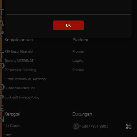
pilihan game yang beragam menjadikan mesinslot relevan bagi pengguna yang
TO OPEN
menginginkan pengalaman bermain yang optimal dan praktis setiap hari.
OK
Kebijaksanaan
Platform
RTP Gacor Mesinslot
Promosi
Tentang MESINSLOT
Loyalty
Responsible Gambling
Referral
Pusat Bantuan FAQ Mesinslot
Syarat dan Ketentuan
Cookies & Privacy Policy
Kategori
Dukungan
Hot Games
+6287796112283
Slots