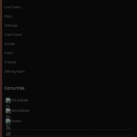
Live Casino
Race
Olahraga
Crash Game
Arcade
Poker
E-Sports
Sabung Ayam
Komunitas
TELEGRAM
INSTAGRAM
Twitter