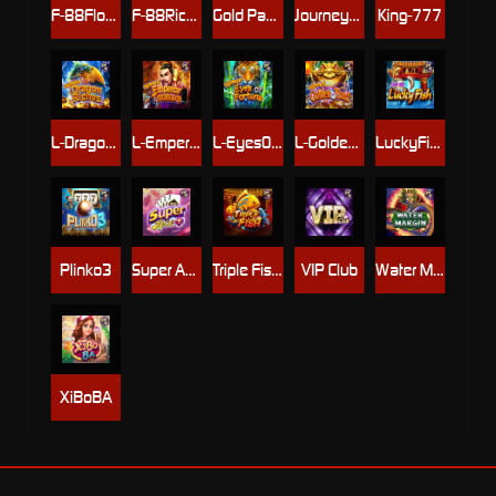
F-88Flower(H5)
F-88Riches(H5)
Gold Panda(H5)
JourneyToTheWest
King-777
L-DragonRiches
L-EmperorTreasure
L-EyesOfFortune
L-GoldenToad
LuckyFish
Plinko3
Super Ace+
Triple Fish(H5)
VIP Club
Water Margin(H5)
XiBoBA