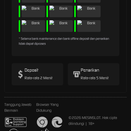
* Selama bank maintenance dan bank offline deposit dan penarikan
tidak dapat diproses
Deposit
Penarikan
Rata-rata 2 Menit
Rata-rata 5 Menit
Tanggung Jawab
Browser Yang
Bermain
Didukung
©2026 MESINSLOT. Hak cipta
dilindungi | 18+