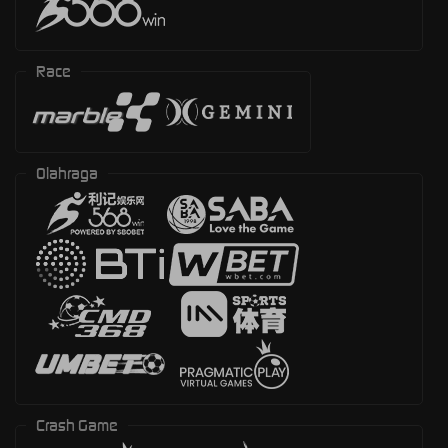
Race
Olahraga
Crash Game