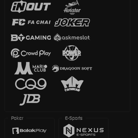
Poker
E-Sports