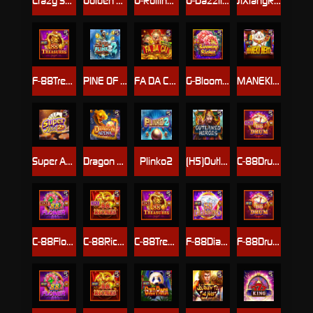
Crazy Sheep
Golden 777(H5)
G-RollingRiches
G-DazzlingDiamond
JiXiangRuYi(H5)
F-88Treasures(H5)
PINE OF PLINKO 2
FA DA CAI(H5)
G-BloomingRiches
MANEKI NEKO(H5)
Super Ace2+
Dragon Arena
Plinko2
(H5)Outlawed Heroes
C-88Drum(H5)
C-88Flower(H5)
C-88Riches(H5)
C-88Treasures(H5)
F-88Diamond(H5)
F-88Drum(H5)