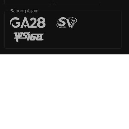
Sabung Ayam