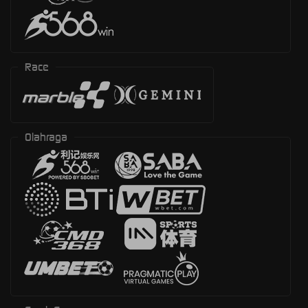
Race
Olahraga