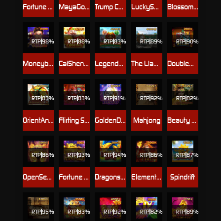
Fortune Treasure
MayaGoldCrazy
Trump Card
LuckySeven
Blossom of Wealth
RTP
98%
RTP
88%
RTP
83%
RTP
89%
RTP
90%
Moneybags Man 2
CaiShen Coming
Legendary5
The Llama Adventure
DoubleWilds
RTP
83%
RTP
83%
RTP
91%
RTP
92%
RTP
82%
OrientAnimals
Flirting Scholar Tang
GoldenDisco
Mahjong
Beauty And The Kingdom
RTP
86%
RTP
93%
RTP
94%
RTP
86%
RTP
87%
OpenSesameII
Fortune Neko
DragonsGate
Elemental Link Fire
Spindrift
RTP
95%
RTP
83%
RTP
92%
RTP
82%
RTP
89%