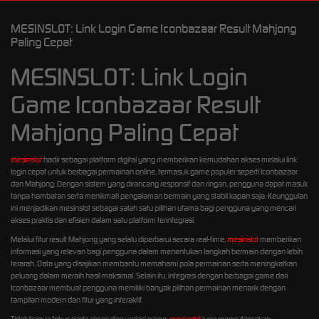
MESINSLOT: Link Login Game Iconbazaar Result Mahjong
Paling Cepat
MESINSLOT: Link Login
Game Iconbazaar Result
Mahjong Paling Cepat
mesinslot
hadir sebagai platform digital yang memberikan kemudahan akses melalui link
login cepat untuk berbagai permainan online, termasuk game populer seperti Iconbazaar
dan Mahjong. Dengan sistem yang dirancang responsif dan ringan, pengguna dapat masuk
tanpa hambatan serta menikmati pengalaman bermain yang stabil kapan saja. Keunggulan
ini menjadikan mesinslot sebagai salah satu pilihan utama bagi pengguna yang mencari
akses praktis dan efisien dalam satu platform terintegrasi.
Melalui fitur result Mahjong yang selalu diperbarui secara real-time,
mesinslot
memberikan
informasi yang relevan bagi pengguna dalam menentukan langkah bermain dengan lebih
terarah. Data yang disajikan membantu memahami pola permainan serta meningkatkan
peluang dalam meraih hasil maksimal. Selain itu, integrasi dengan berbagai game dari
Iconbazaar membuat pengguna memiliki banyak pilihan permainan menarik dengan
tampilan modern dan fitur yang interaktif.
Tidak hanya fokus pada akses dan variasi game,
mesinslot
juga mengutamakan