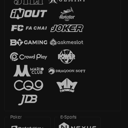
Poker
E-Sports