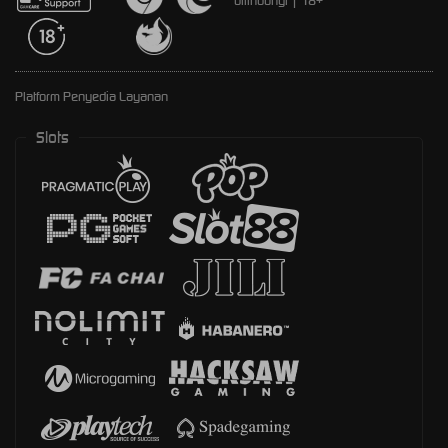
dilindungi | 18+
Platform Penyedia Layanan
Slots