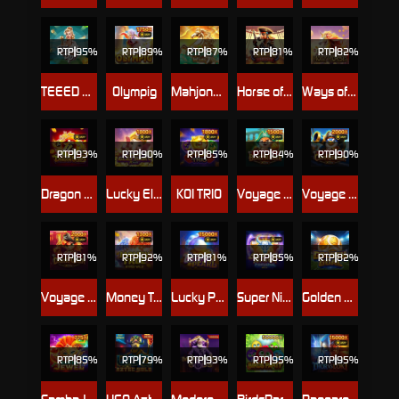
RTP
95%
RTP
89%
RTP
87%
RTP
81%
RTP
82%
TEEED UP!
Olympig
Mahjong Wins
Horse of Bounty
Ways of the Holy Horse
RTP
93%
RTP
90%
RTP
85%
RTP
84%
RTP
90%
Dragon Soar
Lucky Elephant X-Huge
KOI TRIO
Voyage of Blast Raider X-Lock
Voyage of Cryo Gunner X-Lock
RTP
81%
RTP
92%
RTP
81%
RTP
85%
RTP
82%
Voyage of Daring Queen X-Lock
Money Tree - Hyper Wild
Lucky Pearl
Super Niubi Fortune X-Huge
Golden Goal
RTP
85%
RTP
79%
RTP
93%
RTP
95%
RTP
95%