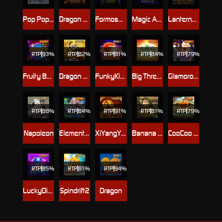
Pop Pop Candy
Dragon Soar - Hyper Wild
Formosa Bear
Magic Ace WILD LOCK
LanternWealth
RTP
93%
RTP
82%
RTP
81%
RTP
84%
RTP
79%
Fruity Bonanza
Dragon Warrior
FunkyKingKong
Big Three Dragons
Glamorous Girl
RTP
88%
RTP
84%
RTP
91%
RTP
81%
RTP
79%
Napoleon
Elemental Link Water
XiYangYang
Banana Saga
CooCoo Farm
RTP
85%
RTP
81%
RTP
94%
LuckyDiamond
Spindrift2
Dragon