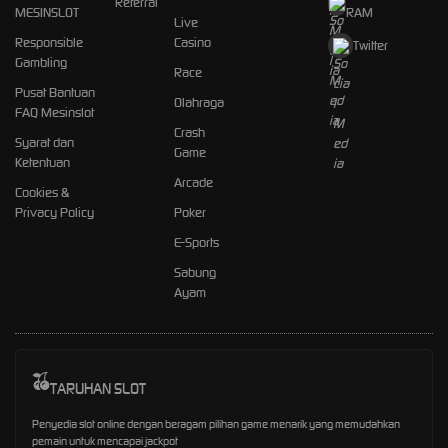
Referral
MESINSLOT
RAM
Live
Responsible
Casino
Twitter
Gambling
Race
Pusat Bantuan
Olahraga
FAQ Mesinslot
Crash
Syarat dan
Game
Ketentuan
Arcade
Cookies &
Privacy Policy
Poker
E-Sports
Sabung
Ayam
TARUHAN SLOT
Penyedia slot online dengan beragam pilihan game menarik yang memudahkan
pemain untuk mencapai jackpot