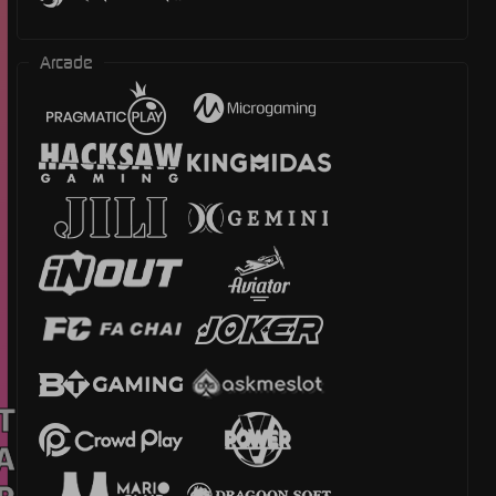
Arcade