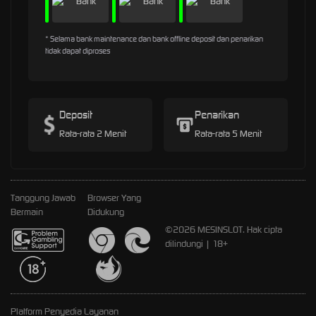
* Selama bank maintenance dan bank offline deposit dan penarikan
tidak dapat diproses
Deposit
Penarikan
Rata-rata 2 Menit
Rata-rata 5 Menit
Tanggung Jawab
Browser Yang
Bermain
Didukung
©2026 MESINSLOT. Hak cipta
dilindungi | 18+
Platform Penyedia Layanan