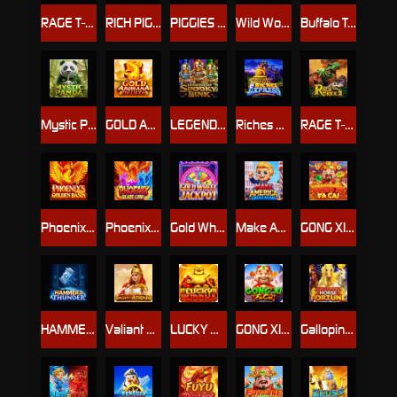
RAGE T-REX
RICH PIGGIES WORLD
PIGGIES WEALTHY ANGELIC
Wild Wolf Xtreme
Buffalo Triple Fury
Mystic Panda
GOLD AROWANA
LEGEND OF SPOOKY LINK
Riches Express
RAGE T-REX 2
Phoenix's Golden Basin
Phoenix Blaze Link
Gold Wheel Jackpot
Make America Great Again
GONG XI FA CAI
HAMMER OF THUNDER
Valiant of Athena
LUCKY BUDDHA
GONG XI FA CAI
Galloping Horse Fortune