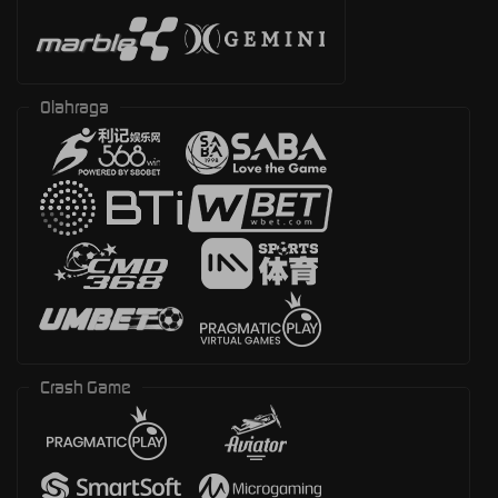
Olahraga
Crash Game