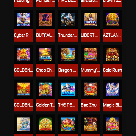
Feeding Time
Pompeii’s Blaze 1000
FIVE BLESSINGS ARRIVE
Skeleton Thief
Crown of Hades
Cyber Rabbit
BUFFALO LEGEND
Thunder Lord
LIBERTY HEROINER
AZTLAN GEMS2
GOLDEN TRAIN DELUXE
Choo Choo Riches
Dragon Link Fortune
Mummy’s Treasure Quest 2
Gold Rush
GOLDEN TRAIN 2
Golden Train Ⅲ: Black Ore
THE PENGUINS
Bao Zhu Fortune
Magic Bingo Queen