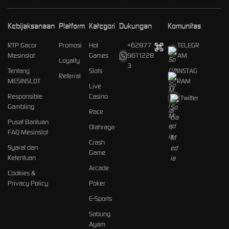
Kebijaksanaan
Platform
Kategori
Dukungan
Komunitas
RTP Gacor
Promosi
Hot
+62877
TELEGR
Mesinslot
Games
9611228
AM
Loyalty
3
Tentang
Slots
INSTAG
Referral
MESINSLOT
RAM
Live
Responsible
Casino
Twitter
Gambling
Race
Pusat Bantuan
Olahraga
FAQ Mesinslot
Crash
Syarat dan
Game
Ketentuan
Arcade
Cookies &
Privacy Policy
Poker
E-Sports
Sabung
Ayam