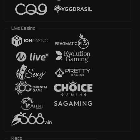
Live Casino
Race