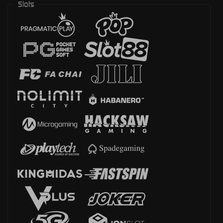
Slots