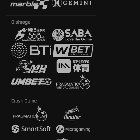
Olahraga
Crash Game