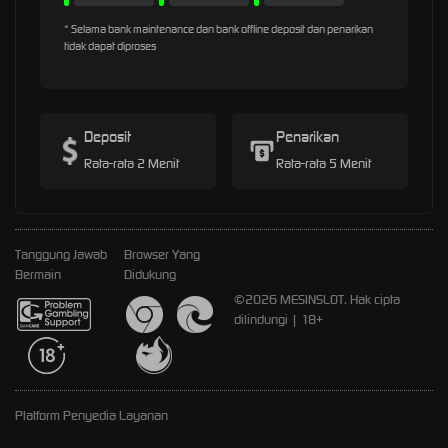
* Selama bank maintenance dan bank offline deposit dan penarikan
tidak dapat diproses
Deposit
Penarikan
Rata-rata 2 Menit
Rata-rata 5 Menit
Tanggung Jawab
Browser Yang
Bermain
Didukung
©2026 MESINSLOT. Hak cipta
dilindungi | 18+
Platform Penyedia Layanan