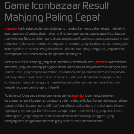
Game Iconbazaar Result
Mahjong Paling Cepat
mesinslot
hadir sebagai platform digital yang memberikan kemudahan akses melalui link
login cepat untuk berbagai permainan online, termasuk game populer seperti Iconbazaar
dan Mahjong. Dengan sistem yang dirancang responsif dan ringan, pengguna dapat masuk
tanpa hambatan serta menikmati pengalaman bermain yang stabil kapan saja. Keunggulan
ini menjadikan mesinslot sebagai salah satu pilihan utama bagi pengguna yang mencari
akses praktis dan efisien dalam satu platform terintegrasi.
Melalui fitur result Mahjong yang selalu diperbarui secara real-time,
mesinslot
memberikan
informasi yang relevan bagi pengguna dalam menentukan langkah bermain dengan lebih
terarah. Data yang disajikan membantu memahami pola permainan serta meningkatkan
peluang dalam meraih hasil maksimal. Selain itu, integrasi dengan berbagai game dari
Iconbazaar membuat pengguna memiliki banyak pilihan permainan menarik dengan
tampilan modern dan fitur yang interaktif.
Tidak hanya fokus pada akses dan variasi game,
mesinslot
juga mengutamakan
kenyamanan serta keamanan pengguna dalam setiap aktivitas. Dengan dukungan sistem
yang stabil dan layanan yang aktif, platform ini terus berkembang menjadi solusi hiburan
digital yang terpercaya. Kombinasi antara login cepat, result Mahjong yang akurat, serta
pilihan game yang beragam menjadikan mesinslot relevan bagi pengguna yang
menginginkan pengalaman bermain yang optimal dan praktis setiap hari.