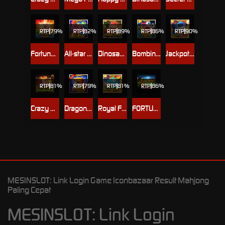
RTP
79%
RTP
82%
RTP
89%
RTP
86%
RTP
90%
Fortune King Jackpot
All-star Fishing
Dinosaur Tycoon
Bombing Fishing
Jackpot Fishing
RTP
81%
RTP
79%
RTP
81%
RTP
86%
Crazy Hunter 2
Dragon Treasure
Royal Fishing
FORTUNE ZOMBIE
MESINSLOT: Link Login Game Iconbazaar Result Mahjong
Paling Cepat
MESINSLOT: Link Login