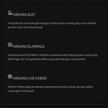
TARUHAN SLOT
Penyedia slot online dengan beragam pilihan game menarik yang memudahkan
pemain untuk mencapai jackpot
TARUHAN OLAHRAGA
Sportsbook Gaming Platform Terbaik menawarkan lebih banyak game, odds yang
lebih tinggi, dan menyediakan pilihan yang lebih banyak untuk pemain.
TARUHAN LIVE KASINO
Platform Pilihan bagi perusahaan-perusahaan terbaik di dunia, dengan pilihan
variasi game terbanyak