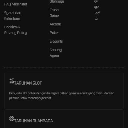
Olahraga
FAQ Mesinslot
Crash
Syarat dan
Game
Ketentuan
Arcade
Cookies &
Privacy Policy
Poker
E-Sports
Sabung
Ayam
TARUHAN SLOT
Penyedia slot online dengan beragam pilihan game menarik yang memudahkan
pemain untuk mencapai jackpot
TARUHAN OLAHRAGA