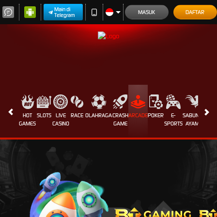
Main di
MASUK
DAFTAR
Telegram
HOT
SLOTS
LIVE
RACE
OLAHRAGA
CRASH
ARCADE
POKER
E-
SABUNG
PROM
GAMES
CASINO
GAME
SPORTS
AYAM