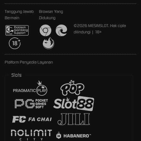
Tanggung Jawab
Browser Yang
Bermain
Didukung
©2026 MESINSLOT. Hak cipta
dilindungi | 18+
Platform Penyedia Layanan
Slots