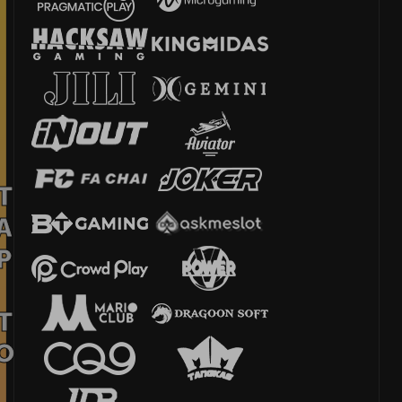
TO OPEN