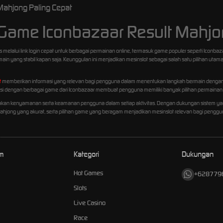
Mahjong Paling Cepat
Game Iconbazaar Result Mahjo
melalui link login cepat untuk berbagai permainan online, termasuk game populer seperti Iconba
yang stabil kapan saja. Keunggulan ini menjadikan mesinslot sebagai salah satu pilihan utama 
t
memberikan informasi yang relevan bagi pengguna dalam menentukan langkah bermain dengan 
grasi dengan berbagai game dari Iconbazaar membuat pengguna memiliki banyak pilihan permainan m
n kenyamanan serta keamanan pengguna dalam setiap aktivitas. Dengan dukungan sistem yang st
sult Mahjong yang akurat, serta pilihan game yang beragam menjadikan mesinslot relevan bagi pe
rm
Kategori
Dukungan
i
Hot Games
+628779
Slots
Live Casino
Race