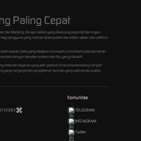
ng Paling Cepat
zaar dan Mahjong. Dengan sistem yang dirancang responsif dan ringan,
bagi pengguna yang mencari akses praktis dan efisien dalam satu platform
lebih terarah. Data yang disajikan membantu memahami pola permainan
enarik dengan tampilan modern dan fitur yang interaktif.
abil dan layanan yang aktif, platform ini terus berkembang menjadi
ngguna yang menginginkan pengalaman bermain yang optimal dan praktis
Komunitas
6112283
TELEGRAM
INSTAGRAM
Twitter