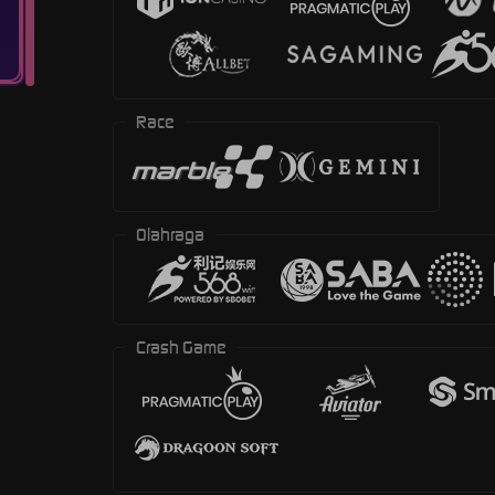
Race
Olahraga
Crash Game