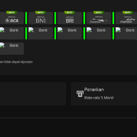
an tidak dapat diproses
Penarikan
Rata-rata 5 Menit