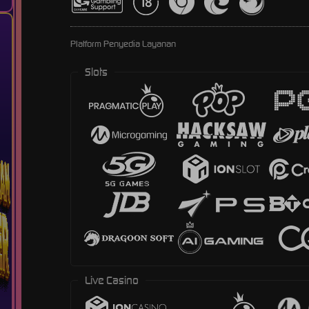
Platform Penyedia Layanan
Slots
Live Casino