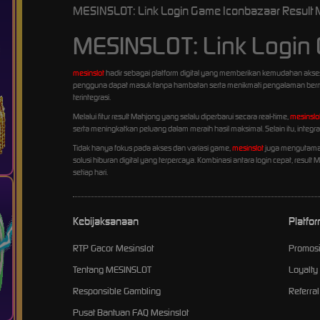
MESINSLOT: Link Login Game Iconbazaar Result 
MESINSLOT: Link Login 
mesinslot
hadir sebagai platform digital yang memberikan kemudahan akses 
pengguna dapat masuk tanpa hambatan serta menikmati pengalaman bermain 
terintegrasi.
Melalui fitur result Mahjong yang selalu diperbarui secara real-time,
mesinslo
serta meningkatkan peluang dalam meraih hasil maksimal. Selain itu, inte
Tidak hanya fokus pada akses dan variasi game,
mesinslot
juga mengutamaka
solusi hiburan digital yang terpercaya. Kombinasi antara login cepat, re
setiap hari.
Kebijaksanaan
Platfo
RTP Gacor Mesinslot
Promos
Tentang MESINSLOT
Loyalty
Responsible Gambling
Referral
Pusat Bantuan FAQ Mesinslot