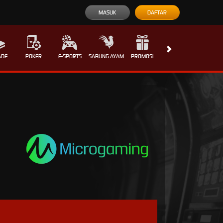
MASUK
DAFTAR
ADE
POKER
E-SPORTS
SABUNG AYAM
PROMOSI