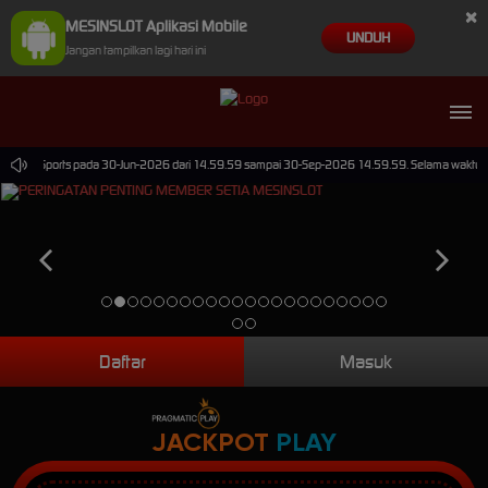
×
MESINSLOT Aplikasi Mobile
UNDUH
Jangan tampilkan lagi hari ini
Virtual Sports pada 30-Jun-2026 dari 14.59.59 sampai 30-Sep-2026 14.59.59. Selama waktu ini,
Daftar
Masuk
JACKPOT
PLAY