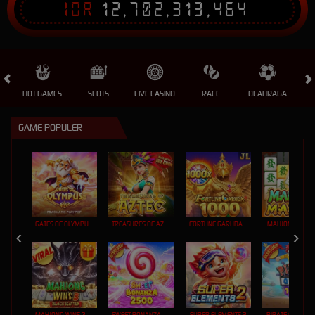
IDR
12,702,313,464
HOT GAMES
SLOTS
LIVE CASINO
RACE
OLAHRAGA
CRA
GAME POPULER
GATES OF OLYMPUS POP
TREASURES OF AZTEC
FORTUNE GARUDA 1000
MAHJONG MAX
MAHJONG WINS 3 – BLACK SCATTER
SWEET BONANZA 2500
SUPER ELEMENTS 2
PIRATE QUEST 1