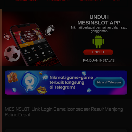
UNDUH
MESINSLOT APP
Nikmati berbagai permainan dalam satu
genggaman
UNDUH
PANDUAN INSTALASI
MESINSLOT: Link Login Game Iconbazaar Result Mahjong
Paling Cepat