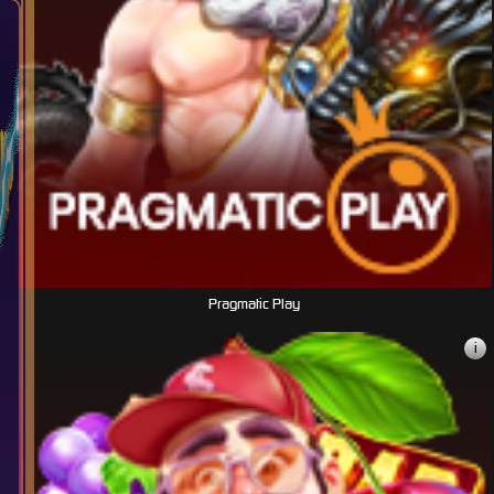
Pragmatic Play
i