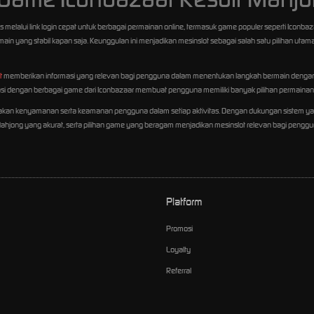
melalui link login cepat untuk berbagai permainan online, termasuk game populer seperti Iconba
yang stabil kapan saja. Keunggulan ini menjadikan mesinslot sebagai salah satu pilihan utama 
t
memberikan informasi yang relevan bagi pengguna dalam menentukan langkah bermain dengan 
grasi dengan berbagai game dari Iconbazaar membuat pengguna memiliki banyak pilihan permainan m
an kenyamanan serta keamanan pengguna dalam setiap aktivitas. Dengan dukungan sistem yang st
sult Mahjong yang akurat, serta pilihan game yang beragam menjadikan mesinslot relevan bagi pe
Platform
Promosi
Loyalty
Referral