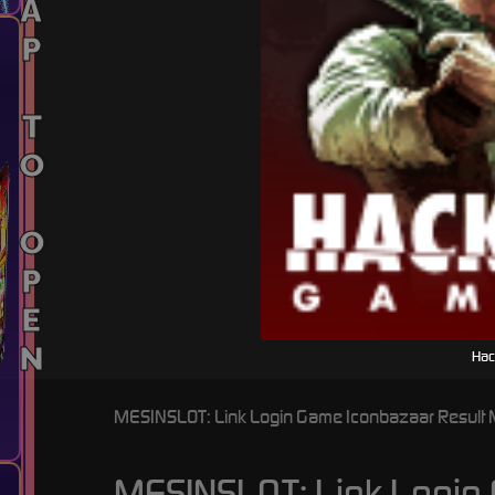
TAP TO OPEN
Hac
MESINSLOT: Link Login Game Iconbazaar Result 
MESINSLOT: Link Login 