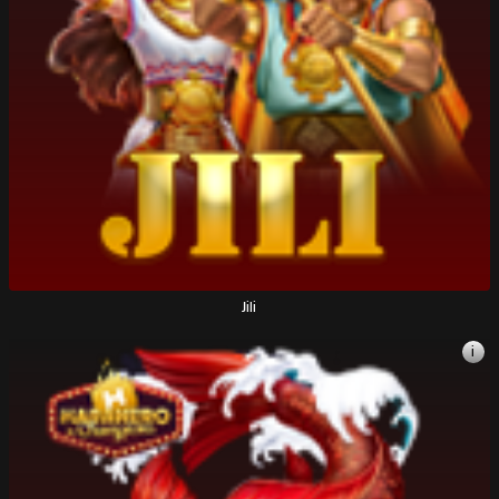
Jili
i