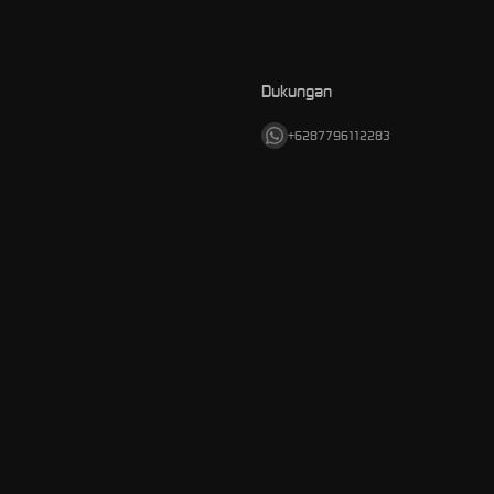
Dukungan
+6287796112283