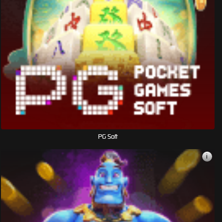
PG Soft
i