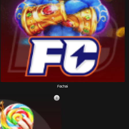
Fachai
i