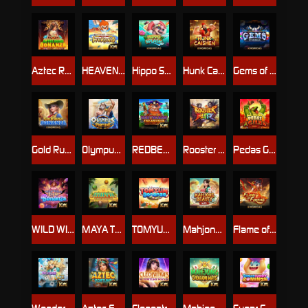
Aztec Rush Bonanza
HEAVENLY FEAST WITH WUKONG
Hippo Splash
Hunk Cai Shen
Gems of Valhalla
Gold Rush Bonanza
Olympus Fortune
REDBEARD TREASURE
Rooster Blitz
Pedas Gila
WILD WITCH SUGAR BONANZA
MAYA TEMPLE OF FORTUNE
TOMYUM BONANZA
Mahjong Beauty
Flame of Fortune