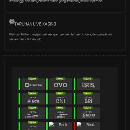
lebih tinggi, dan menyediakan pilihan yang lebih banyak untuk pemain.
TARUHAN LIVE KASINO
Platform Pilihan bagi perusahaan-perusahaan terbaik di dunia, dengan pilihan
variasi game terbanyak