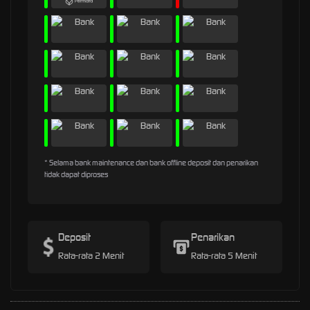
* Selama bank maintenance dan bank offline deposit dan penarikan
tidak dapat diproses
Deposit
Penarikan
Rata-rata 2 Menit
Rata-rata 5 Menit