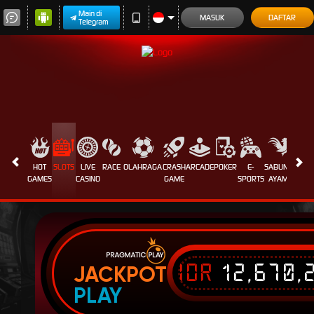
Main di
MASUK
DAFTAR
Telegram
HOT
SLOTS
LIVE
RACE
OLAHRAGA
CRASH
ARCADE
POKER
E-
SABUNG
PROM
GAMES
CASINO
GAME
SPORTS
AYAM
IDR
12,670,
JACKPOT
PLAY