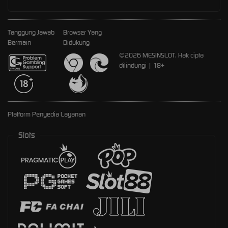
Tanggung Jawab
Browser Yang
Bermain
Didukung
©2026 MESINSLOT. Hak cipta
dilindungi | 18+
Platform Penyedia Layanan
Slots