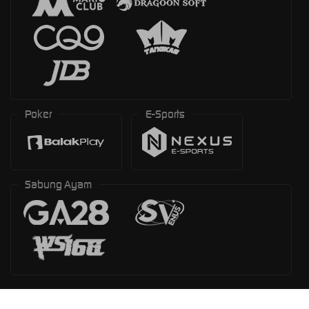
Poker
E-Sports
Sabung Ayam