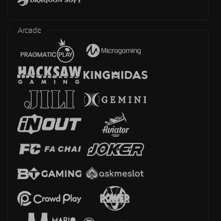
Arcade