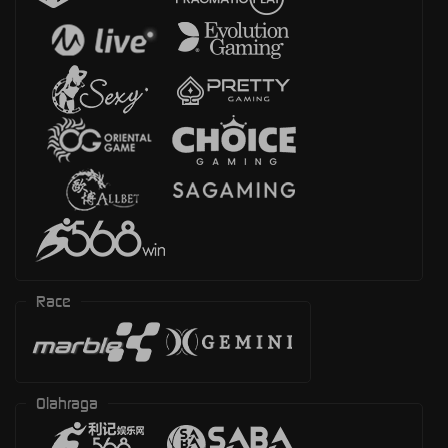
Race
Olahraga