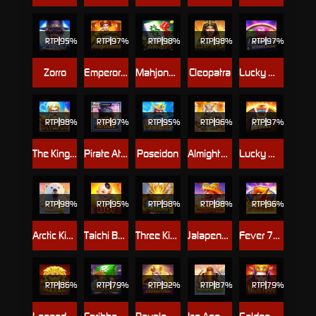
RTP
95%
RTP
97%
RTP
98%
RTP
98%
RTP
97%
Zorro
Emperor Auspicious
Mahjong Infinity
Cleopatra
Lucky Wheel Deluxe
RTP
98%
RTP
97%
RTP
95%
RTP
96%
RTP
97%
The King Of Olympus
Pirate Attack
Poseidon
Almighty Zeus
Lucky Wheel
RTP
98%
RTP
95%
RTP
98%
RTP
98%
RTP
96%
Arctic King
Taichi Boy
Three Kings
Jalapeno Burst
Fever 777
RTP
86%
RTP
79%
RTP
92%
RTP
87%
RTP
79%