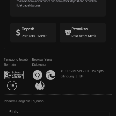
* Selama bank maintenance dan bank offline deposit dan penarikan
tidak dapat diproses
Deposit
Penarikan
Rata-rata 2 Menit
Rata-rata 5 Menit
Tanggung Jawab
Browser Yang
Bermain
Didukung
©2026 MESINSLOT. Hak cipta
dilindungi | 18+
Platform Penyedia Layanan
Slots