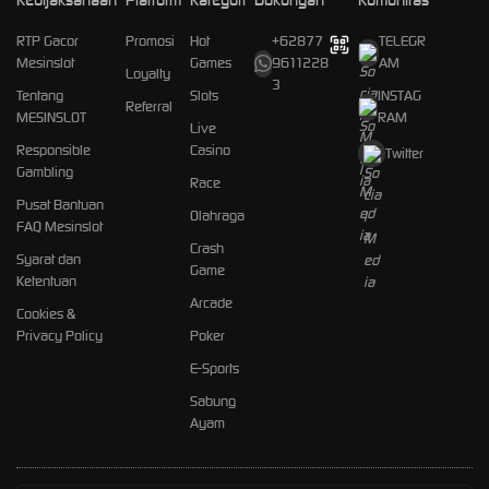
RTP Gacor
Promosi
Hot
+62877
TELEGR
Mesinslot
Games
9611228
AM
Loyalty
3
Tentang
Slots
INSTAG
Referral
MESINSLOT
RAM
Live
Responsible
Casino
Twitter
Gambling
Race
Pusat Bantuan
Olahraga
FAQ Mesinslot
Crash
Syarat dan
Game
Ketentuan
Arcade
Cookies &
Privacy Policy
Poker
E-Sports
Sabung
Ayam