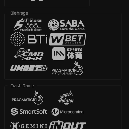
Olahraga
Crash Game