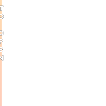
TO OPEN