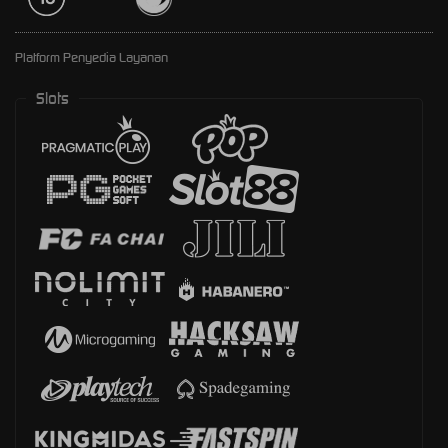
Platform Penyedia Layanan
Slots