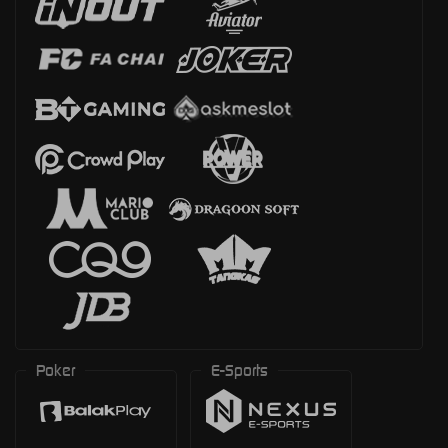
Poker
E-Sports