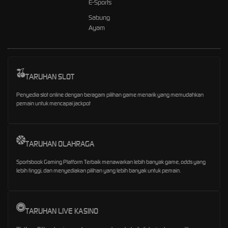
E-Sports
Sabung
Ayam
TARUHAN SLOT
Penyedia slot online dengan beragam pilihan game menarik yang memudahkan
pemain untuk mencapai jackpot
TARUHAN OLAHRAGA
Sportsbook Gaming Platform Terbaik menawarkan lebih banyak game, odds yang
lebih tinggi, dan menyediakan pilihan yang lebih banyak untuk pemain.
TARUHAN LIVE KASINO