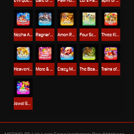
Evil Queen Cauldron
Gate of Ninja
Paw House 2
Let's Party
Spirit of Nine Tails
Nezha And The Dragon Emperor
Ragnar's Conquest
Amon Ra's Relic
Four Scholars
Three Kingdoms Slot
Heavenly Fortune
More & More Love
Crazy Miner
The Beanstalk
Trains of India
Jewel Space