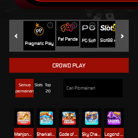
i
i
i
i
i
Facha
Fat Panda
Slot88 x PP
PG Soft
Pragmatic Play
CROWD PLAY
Semua
Slots
Top
permainan
20
Mahjong Frenzy
Sharkalicious
Gods of Asgard
Sky Chasers
Legend of King Kong