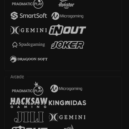
Arcade