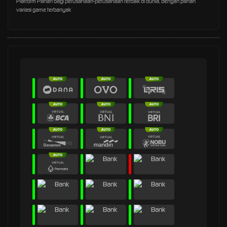
Platform Pilihan bagi perusahaan-perusahaan terbaik di dunia, dengan pilihan
variasi game terbanyak