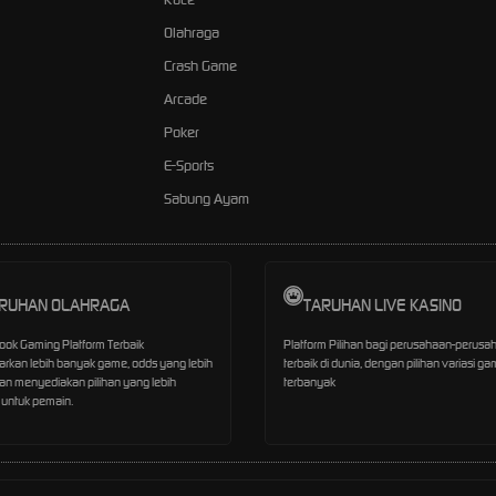
Olahraga
Crash Game
Arcade
Poker
E-Sports
Sabung Ayam
RUHAN OLAHRAGA
TARUHAN LIVE KASINO
ook Gaming Platform Terbaik
Platform Pilihan bagi perusahaan-perusa
kan lebih banyak game, odds yang lebih
terbaik di dunia, dengan pilihan variasi g
 dan menyediakan pilihan yang lebih
terbanyak
untuk pemain.