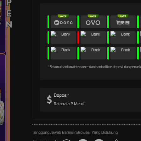
* Selama bank maintenance dan bank offline deposit dan penarik
Deposit
Rata-rata 2 Menit
Tanggung Jawab Bermain
Browser Yang Didukung