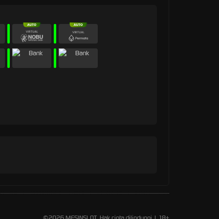
©2026 MESINSLOT. Hak cipta dilindungi | 18+