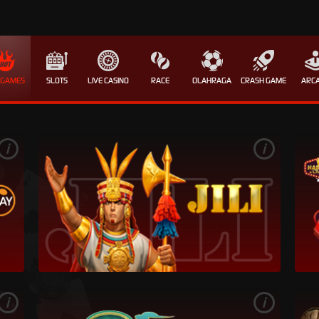
 GAMES
SLOTS
LIVE CASINO
RACE
OLAHRAGA
CRASH GAME
ARC
i
i
i
i