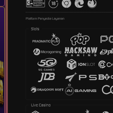
Platform Penyedia Layanan
Slots
Live Casino