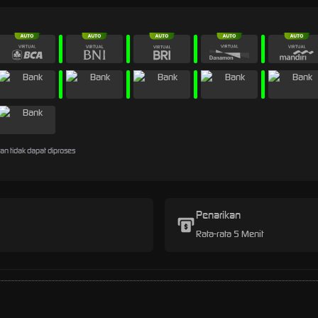
an tidak dapat diproses
Penarikan
Rata-rata 5 Menit