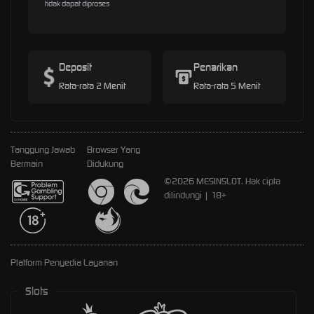
tidak dapat diproses
Deposit
Penarikan
Rata-rata 2 Menit
Rata-rata 5 Menit
Tanggung Jawab
Browser Yang
Bermain
Didukung
©2026 MESINSLOT. Hak cipta
dilindungi | 18+
Platform Penyedia Layanan
Slots