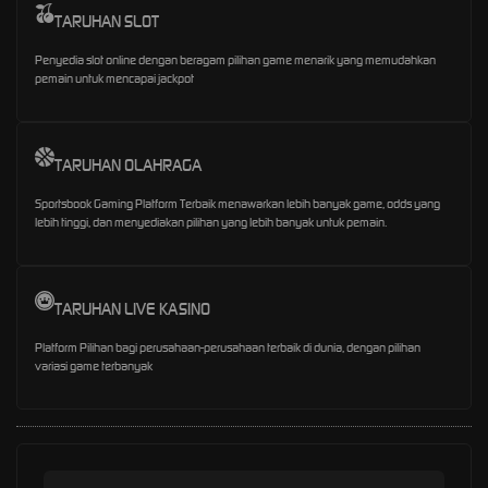
TARUHAN SLOT
Penyedia slot online dengan beragam pilihan game menarik yang memudahkan
pemain untuk mencapai jackpot
TARUHAN OLAHRAGA
Sportsbook Gaming Platform Terbaik menawarkan lebih banyak game, odds yang
lebih tinggi, dan menyediakan pilihan yang lebih banyak untuk pemain.
TARUHAN LIVE KASINO
Platform Pilihan bagi perusahaan-perusahaan terbaik di dunia, dengan pilihan
variasi game terbanyak