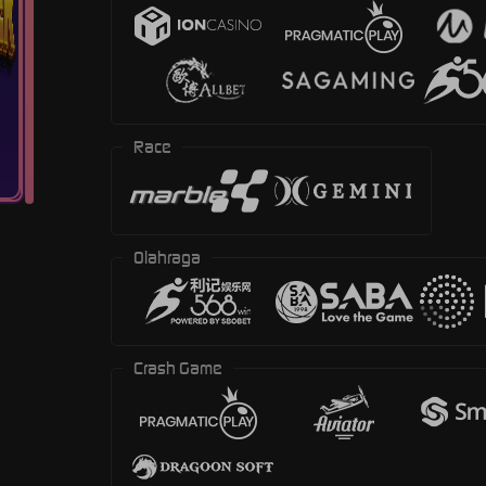
Race
Olahraga
Crash Game