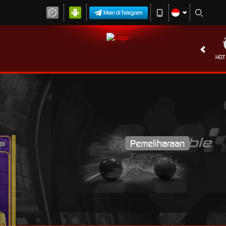
Main di Telegram
HOT