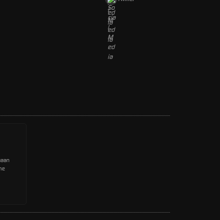
haan
ame