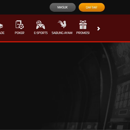
MASUK
DAFTAR
ADE
POKER
E-SPORTS
SABUNG AYAM
PROMOSI