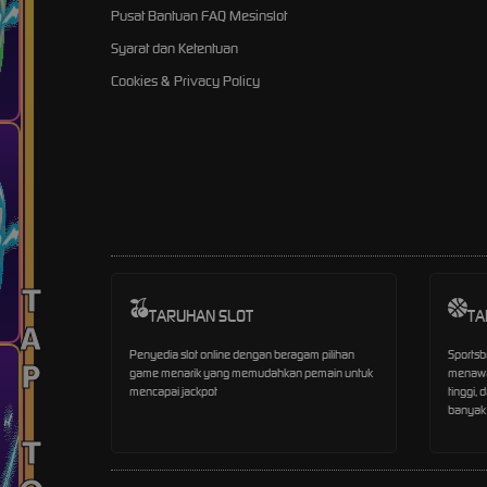
Pusat Bantuan FAQ Mesinslot
Syarat dan Ketentuan
Cookies & Privacy Policy
TARUHAN SLOT
TA
Penyedia slot online dengan beragam pilihan
Sportsb
game menarik yang memudahkan pemain untuk
menawar
mencapai jackpot
tinggi,
banyak 