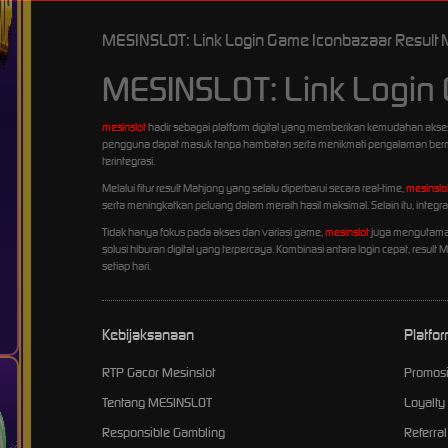
MESINSLOT: Link Login Game Iconbazaar Result 
MESINSLOT: Link Login 
mesinslot
hadir sebagai platform digital yang memberikan kemudahan akses 
pengguna dapat masuk tanpa hambatan serta menikmati pengalaman bermain 
terintegrasi.
Melalui fitur result Mahjong yang selalu diperbarui secara real-time,
mesinslo
serta meningkatkan peluang dalam meraih hasil maksimal. Selain itu, inte
Tidak hanya fokus pada akses dan variasi game,
mesinslot
juga mengutamaka
solusi hiburan digital yang terpercaya. Kombinasi antara login cepat, re
setiap hari.
Kebijaksanaan
Platfo
RTP Gacor Mesinslot
Promos
Tentang MESINSLOT
Loyalty
Responsible Gambling
Referral