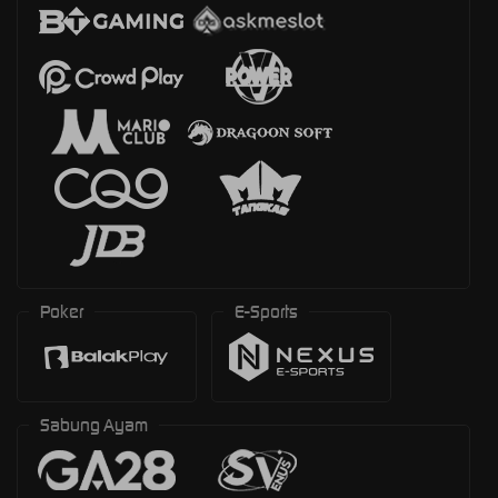
Poker
E-Sports
Sabung Ayam