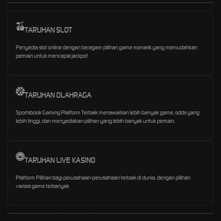
TARUHAN SLOT
Penyedia slot online dengan beragam pilihan game menarik yang memudahkan
pemain untuk mencapai jackpot
TARUHAN OLAHRAGA
Sportsbook Gaming Platform Terbaik menawarkan lebih banyak game, odds yang
lebih tinggi, dan menyediakan pilihan yang lebih banyak untuk pemain.
TARUHAN LIVE KASINO
Platform Pilihan bagi perusahaan-perusahaan terbaik di dunia, dengan pilihan
variasi game terbanyak