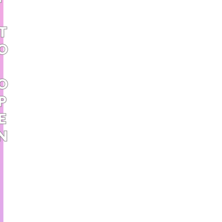
TO OPEN