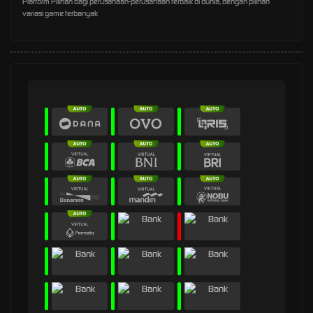
Platform Pilihan bagi perusahaan-perusahaan terbaik di dunia, dengan pilihan
variasi game terbanyak