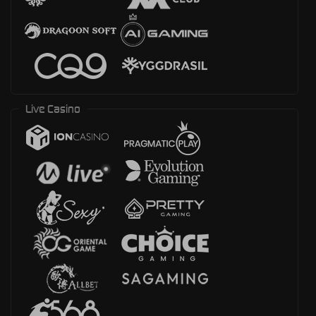
Live Casino