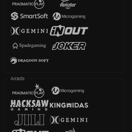
Arcade