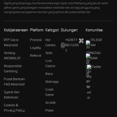
digital yang terpercaya. Kombinasi antara login cepat, result Mahjong yang akurat, serta
pilihan game yang beragam menjadikan mesinslot relevan bagi pengguna yang
menginginkan pengalaman bermain yang optimal dan praktis setiap hari.
Kebijaksanaan
Platform
Kategori
Dukungan
Komunitas
RTP Gacor
Promosi
Hot
+62877
TELEGR
Mesinslot
Games
9611228
AM
Loyalty
3
Tentang
Slots
INSTAG
Referral
MESINSLOT
RAM
Live
Responsible
Casino
Twitter
Gambling
Race
Pusat Bantuan
Olahraga
FAQ Mesinslot
Crash
Syarat dan
Game
Ketentuan
Arcade
Cookies &
Privacy Policy
Poker