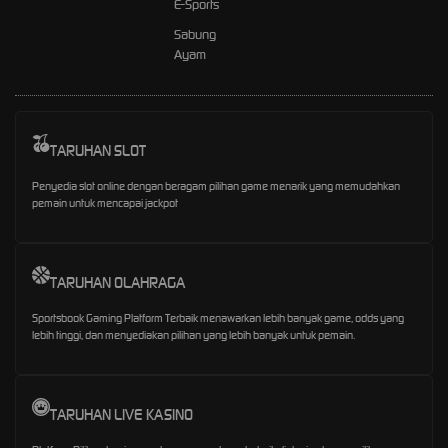
E-Sports
Sabung
Ayam
TARUHAN SLOT
Penyedia slot online dengan beragam pilihan game menarik yang memudahkan
pemain untuk mencapai jackpot
TARUHAN OLAHRAGA
Sportsbook Gaming Platform Terbaik menawarkan lebih banyak game, odds yang
lebih tinggi, dan menyediakan pilihan yang lebih banyak untuk pemain.
TARUHAN LIVE KASINO