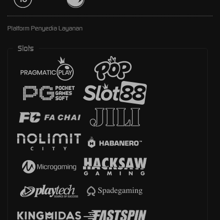
Platform Penyedia Layanan
Slots