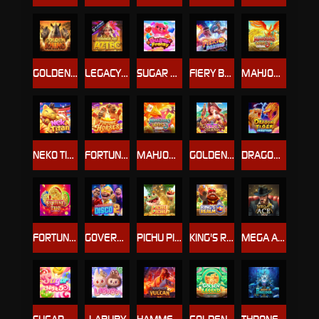
GOLDEN RHINO
LEGACY OF AZTEC
SUGAR FRENZY
FIERY BOXING
MAHJONG WAYS 3+
NEKO TITAN
FORTUNE HORSES
MAHJONG WAYS 3
GOLDEN ISLAND
DRAGON TIGER SHOWDOWN
FORTUNE TRIO
GOVERNMENT DISCO 2
PICHU PICHU
KING'S REALM
MEGA ACE