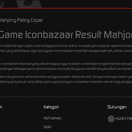
Mahjong Paling Cepat
Game Iconbazaar Result Mahjo
melalui link login cepat untuk berbagai permainan online, termasuk game populer seperti Iconba
yang stabil kapan saja. Keunggulan ini menjadikan mesinslot sebagai salah satu pilihan utama 
t
memberikan informasi yang relevan bagi pengguna dalam menentukan langkah bermain dengan 
grasi dengan berbagai game dari Iconbazaar membuat pengguna memiliki banyak pilihan permainan m
n kenyamanan serta keamanan pengguna dalam setiap aktivitas. Dengan dukungan sistem yang st
sult Mahjong yang akurat, serta pilihan game yang beragam menjadikan mesinslot relevan bagi pe
rm
Kategori
Dukungan
i
Hot Games
+628779
Slots