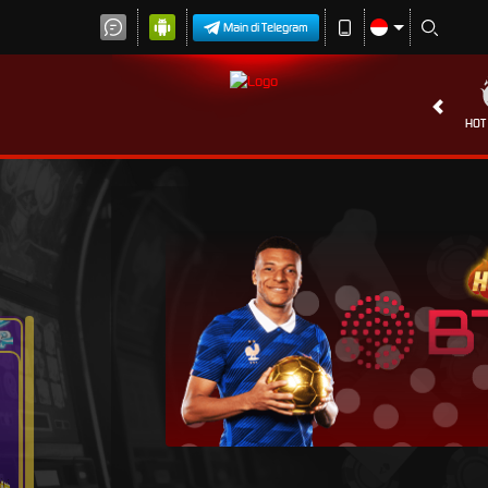
Main di Telegram
HOT