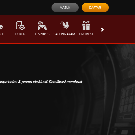
MASUK
DAFTAR
ADE
POKER
E-SPORTS
SABUNG AYAM
PROMOSI
t tanpa batas & promo eksklusif. Gamifikasi membuat