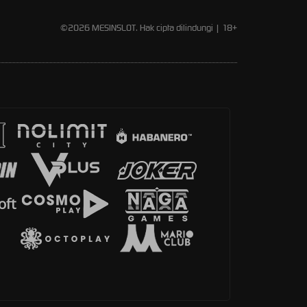
©2026 MESINSLOT. Hak cipta dilindungi | 18+