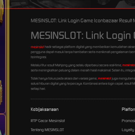
MESINSLOT: Link Login Game Iconbazaar Result 
MESINSLOT: Link Login 
mesinslot
hadir sebagai platform digital yang memberikan kemudahan akses 
pengguna dapat masuk tanpa hambatan serta menikmati pengalaman bermain 
terintegrasi.
Melalui fitur result Mahjong yang selalu diperbarui secara real-time,
mesinslo
serta meningkatkan peluang dalam meraih hasil maksimal. Selain itu, inte
Tidak hanya fokus pada akses dan variasi game,
mesinslot
juga mengutamaka
solusi hiburan digital yang terpercaya. Kombinasi antara login cepat, re
setiap hari.
Kebijaksanaan
Platfo
RTP Gacor Mesinslot
Promos
Tentang MESINSLOT
Loyalty