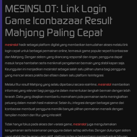
MESINSLOT: Link Login
Game Iconbazaar Result
Mahjong Paling Cepat
mesinslot
hadir sebagai platform digital yang memberikan kemudahan akses melalui link
login cepat untuk berbagai permainan online, termasuk game populer seperti Iconbazaar
dan Mahjong. Dengan sistem yang dirancang responsif dan ringan, pengguna dapat
masuk tanpa hambatan serta menikmati pengalaman bermain yang stabil kapan saja.
Keunggulan ini menjadikan mesinslot sebagai salah satu pilihan utama bagi pengguna
yang mencari akses praktis dan efisien dalam satu platform terintegrasi.
Melalui fitur result Mahjong yang selalu diperbarui secara real-time,
mesinslot
memberikan
informasi yang relevan bagi pengguna dalam menentukan langkah bermain dengan lebih
terarah. Data yang disajikan membantu memahami pola permainan serta meningkatkan
peluang dalam meraih hasil maksimal. Selain itu, integrasi dengan berbagai game dari
Iconbazaar membuat pengguna memiliki banyak pilihan permainan menarik dengan
tampilan modern dan fitur yang interaktif.
Tidak hanya fokus pada akses dan variasi game,
mesinslot
juga mengutamakan
kenyamanan serta keamanan pengguna dalam setiap aktivitas. Dengan dukungan sistem
yang stabil dan layanan yang aktif, platform ini terus berkembang menjadi solusi hiburan