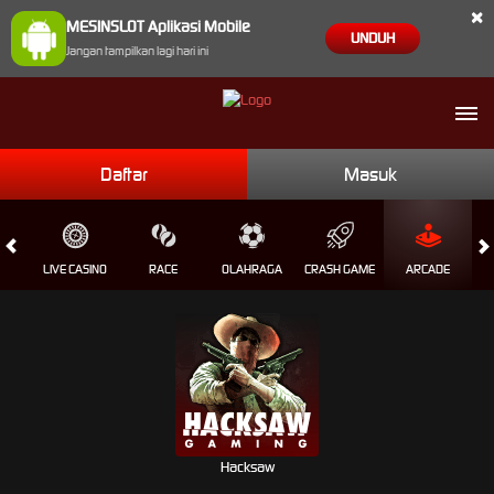
×
MESINSLOT Aplikasi Mobile
UNDUH
Jangan tampilkan lagi hari ini
Daftar
Masuk
S
LIVE CASINO
RACE
OLAHRAGA
CRASH GAME
ARCADE
Hacksaw