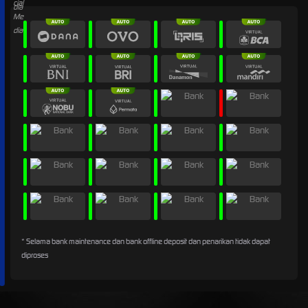
* Selama bank maintenance dan bank offline deposit dan penarikan tidak dapat
diproses