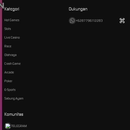
Kategori
Dukungan
Hot Games
+6287796112283
Slots
Live Casino
Race
Olahraga
Crash Game
Arcade
Poker
E-Sports
Sabung Ayam
Komunitas
TELEGRAM