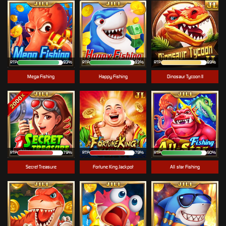
RTP
93%
RTP
93%
RTP
89%
Mega Fishing
Happy Fishing
Dinosaur Tycoon II
RTP
79%
RTP
79%
RTP
90%
Secret Treasure
Fortune King Jackpot
All-star Fishing