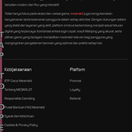
tampilan modern dan fitur yang interaktif.
Tidak hanya fokus pada akses dan variasi game,
mesinslot
juga mengutamakan
kenyamanan serta keamanan pengguna dalam setiap aktivitas. Dengan dukungan sistem
yang stabil dan layanan yang aktif, platform ini terus berkembang menjadi solusi hiburan
digital yang terpercaya. Kombinasi antara login cepat, result Mahjong yang akurat, serta
TO OPEN
pilihan game yang beragam menjadikan mesinslot relevan bagi pengguna yang
menginginkan pengalaman bermain yang optimal dan praktis setiap hari.
Kebijaksanaan
Platform
RTP Gacor Mesinslot
Promosi
Tentang MESINSLOT
Loyalty
Responsible Gambling
Referral
Pusat Bantuan FAQ Mesinslot
Syarat dan Ketentuan
Cookies & Privacy Policy