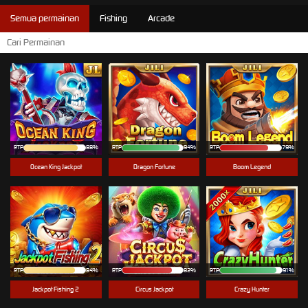
Semua permainan
Fishing
Arcade
RTP
88%
RTP
94%
RTP
79%
Ocean King Jackpot
Dragon Fortune
Boom Legend
RTP
84%
RTP
82%
RTP
91%
Jackpot Fishing 2
Circus Jackpot
Crazy Hunter