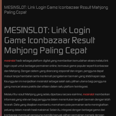
MESINSLOT: Link Login Game Iconbazaar Result Mahjong
Paling Cepat
MESINSLOT: Link Login
Game Iconbazaar Result
Mahjong Paling Cepat
mesinslot
hadir sebagai platform digital yang memberikan kemudahan akses melalui link
login cepat untuk berbagai permainan online, termasuk game populer seperti Iconbazaar
dan Mahjong. Dengan sistem yang dirancang responsif dan ringan, pengguna dapat
masuk tanpa hambatan serta menikmati pengalaman bermain yang stabil kapan saja.
Keunggulan ini menjadikan mesinslot sebagai salah satu pilihan utama bagi pengguna
yang mencari akses praktis dan efisien dalam satu platform terintegrasi.
Melalui fitur result Mahjong yang selalu diperbarui secara real-time,
mesinslot
memberikan
informasi yang relevan bagi pengguna dalam menentukan langkah bermain dengan lebih
terarah. Data yang disajikan membantu memahami pola permainan serta meningkatkan
peluang dalam meraih hasil maksimal. Selain itu, integrasi dengan berbagai game dari
Iconbazaar membuat pengguna memiliki banyak pilihan permainan menarik dengan