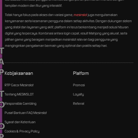
tampilan modern dan fitur yang interaktif.
Tidak hanya fokus pada akses dan variasi game,
mesinslot
juga mengutamakan
kenyamanan serta keamanan pengguna dalam setiap aktivitas. Dengan dukungan sistem
yang stabil dan layanan yang aktif, platform ini terus berkembang menjadi solusi hiburan
digital yang terpercaya. Kombinasi antara login cepat, result Mahjong yang akurat, serta
pilihan game yang beragam menjadikan mesinslot relevan bagi pengguna yang
menginginkan pengalaman bermain yang optimal dan praktis setiap hari.
TO OPEN
Kebijaksanaan
Platform
RTP Gacor Mesinslot
Promosi
Tentang MESINSLOT
Loyalty
Responsible Gambling
Referral
Pusat Bantuan FAQ Mesinslot
Syarat dan Ketentuan
Cookies & Privacy Policy