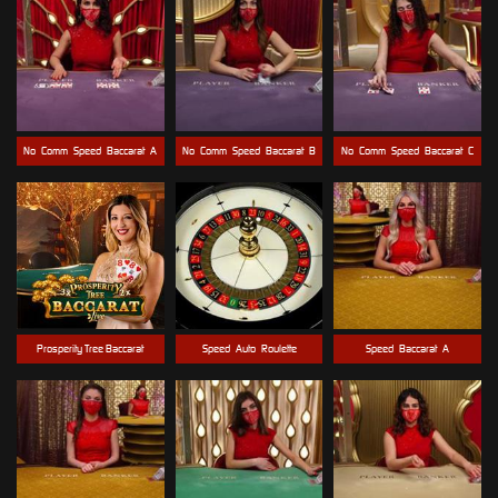
No_Comm_Speed_Baccarat_A
No_Comm_Speed_Baccarat_B
No_Comm_Speed_Baccarat_C
Prosperity Tree Baccarat
Speed_Auto_Roulette
Speed_Baccarat_A