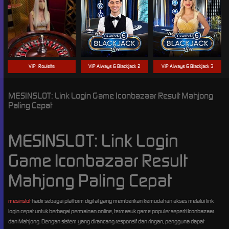
VIP_Roulette
VIP Always 6 Blackjack 2
VIP Always 6 Blackjack 3
MESINSLOT: Link Login Game Iconbazaar Result Mahjong
Paling Cepat
MESINSLOT: Link Login
Game Iconbazaar Result
Mahjong Paling Cepat
mesinslot
hadir sebagai platform digital yang memberikan kemudahan akses melalui link
login cepat untuk berbagai permainan online, termasuk game populer seperti Iconbazaar
dan Mahjong. Dengan sistem yang dirancang responsif dan ringan, pengguna dapat