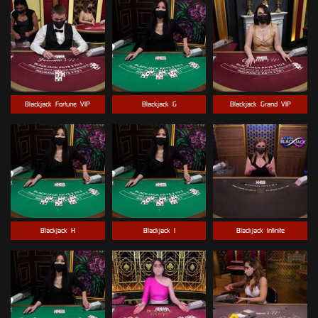
Blackjack_Fortune_VIP
Blackjack_G
Blackjack_Grand_VIP
Blackjack_H
Blackjack_I
Blackjack_Infinite