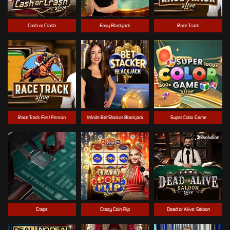
Cash or Crash
Easy Blackjack
Race Track
Race Track First Person
Infinite Bet Stacker Blackjack
Super Color Game
Craps
Crazy Coin Flip
Dead or Alive: Saloon