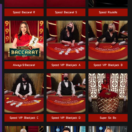
Speed_Baccarat_R
Speed_Baccarat_S
Speed_Roulette
Always 9 Baccarat
Speed_VIP_Blackjack_A
Speed_VIP_Blackjack_B
Speed_VIP_Blackjack_C
Speed_VIP_Blackjack_D
Super_Sic_Bo