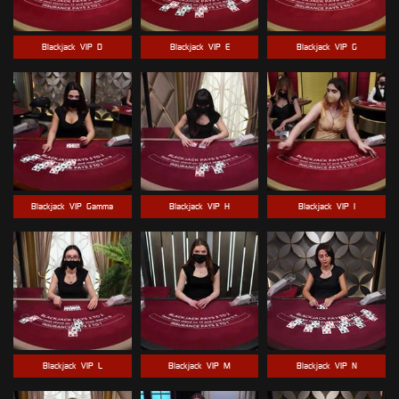
Blackjack_VIP_D
Blackjack_VIP_E
Blackjack_VIP_G
Blackjack_VIP_Gamma
Blackjack_VIP_H
Blackjack_VIP_I
Blackjack_VIP_L
Blackjack_VIP_M
Blackjack_VIP_N