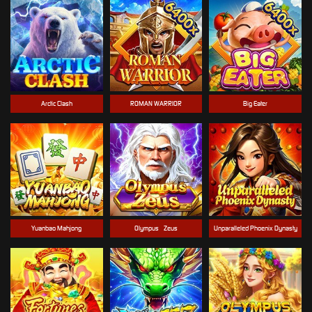
Arctic Clash
ROMAN WARRIOR
Big Eater
Yuanbao Mahjong
Olympus - Zeus
Unparalleled Phoenix Dynasty