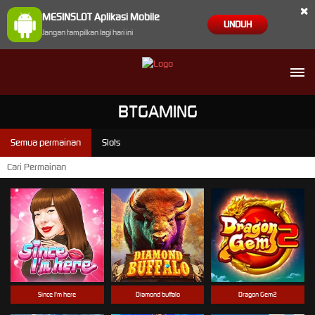
×
MESINSLOT Aplikasi Mobile
UNDUH
Jangan tampilkan lagi hari ini
BTGAMING
Semua permainan
Slots
Since I'm here
Diamond buffalo
Dragon Gem2