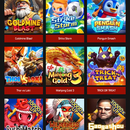
Goldmine Blast
Strike Storm
Penguin Smash
Thor vs Loki
Mahjong Gold 3
TRICK OR TREAT