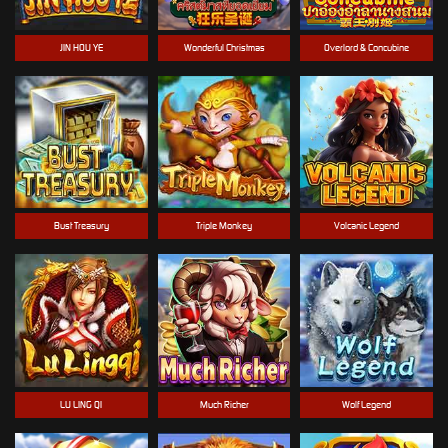
JIN HOU YE
Wonderful Christmas
Overlord & Concubine
Bust Treasury
Triple Monkey
Volcanic Legend
LU LING QI
Much Richer
Wolf Legend