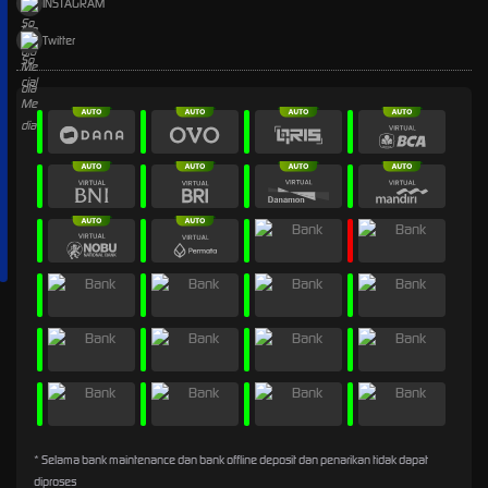
INSTAGRAM
Twitter
* Selama bank maintenance dan bank offline deposit dan penarikan tidak dapat
diproses