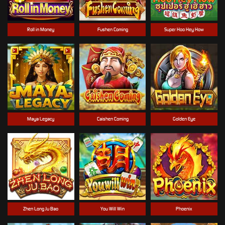
Roll in Money
Fushen Coming
Super Hoo Hey How
Maya Legacy
Caishen Coming
Golden Eye
Zhen Long Ju Bao
You Will Win
Phoenix