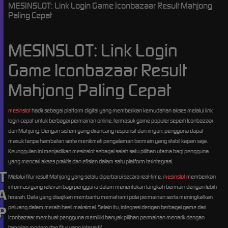
MESINSLOT: Link Login Game Iconbazaar Result Mahjong
Paling Cepat
MESINSLOT: Link Login
Game Iconbazaar Result
Mahjong Paling Cepat
mesinslot
hadir sebagai platform digital yang memberikan kemudahan akses melalui link
login cepat untuk berbagai permainan online, termasuk game populer seperti Iconbazaar
dan Mahjong. Dengan sistem yang dirancang responsif dan ringan, pengguna dapat
masuk tanpa hambatan serta menikmati pengalaman bermain yang stabil kapan saja.
Keunggulan ini menjadikan mesinslot sebagai salah satu pilihan utama bagi pengguna
yang mencari akses praktis dan efisien dalam satu platform terintegrasi.
Melalui fitur result Mahjong yang selalu diperbarui secara real-time,
mesinslot
memberikan
informasi yang relevan bagi pengguna dalam menentukan langkah bermain dengan lebih
terarah. Data yang disajikan membantu memahami pola permainan serta meningkatkan
peluang dalam meraih hasil maksimal. Selain itu, integrasi dengan berbagai game dari
Iconbazaar membuat pengguna memiliki banyak pilihan permainan menarik dengan
tampilan modern dan fitur yang interaktif.