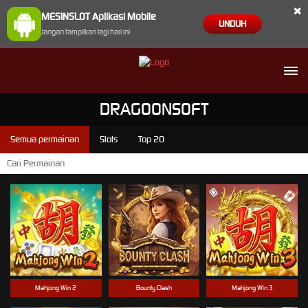
×
MESINSLOT Aplikasi Mobile
UNDUH
Jangan tampilkan lagi hari ini
DRAGOONSOFT
Semua permainan
Slots
Top 20
Mahjong Win 2
Bounty Clash
Mahjong Win 3