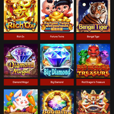
Rich Ox
Fortune Twins
Bengal Tiger
Diamond Mogul
Big Diamond
Red Dragon’s Treasure