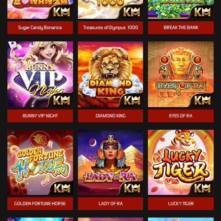
Sugar Candy Bonanza
Treasures of Olympus 1000
BREAK THE BANK
BUNNY VIP NIGHT
DIAMOND KING
EYES OF RA
GOLDEN FORTUNE HORSE
LADY OF RA
LUCKY TIGER