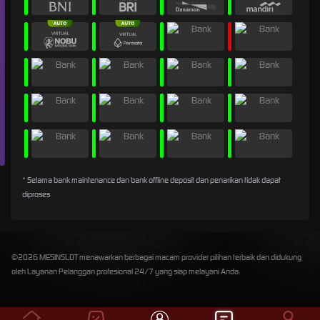
* Selama bank maintenance dan bank offline deposit dan penarikan tidak dapat
diproses
©2026 MESINSLOT menawarkan berbagai macam provider pilihan terbaik dan didukung
oleh Layanan Pelanggan profesional 24/7 yang siap melayani Anda.