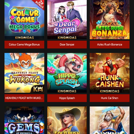
Colour Game Mega Bonus
Dear Senpai
Aztec Rush Bonanza
HEAVENLY FEAST WITH WUKONG
Hippo Splash
Hunk Cai Shen