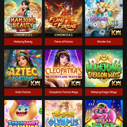
Mahjong Beauty
Flame of Fortune
Wonder Ace
Aztec Fortune
Cleopatra's Fortune Ways
Mahjong Dragon Ways