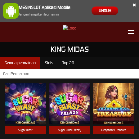
×
MESINSLOT Aplikasi Mobile
UNDUH
Jangan tampilkan lagi hari ini
KING MIDAS
Semua permainan
Slots
Top 20
Sugar Blast
Sugar Blast Frenzy
Cleopatra's Treasure