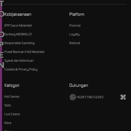
TO OPEN
Kebijaksanaan
Platform
RTP Gacor Mesinslot
Promosi
Tentang MESINSLOT
Loyalty
Responsible Gambling
Referral
Pusat Bantuan FAQ Mesinslot
Syarat dan Ketentuan
Cookies & Privacy Policy
Kategori
Dukungan
Hot Games
+6287796112283
Slots
Live Casino
Race