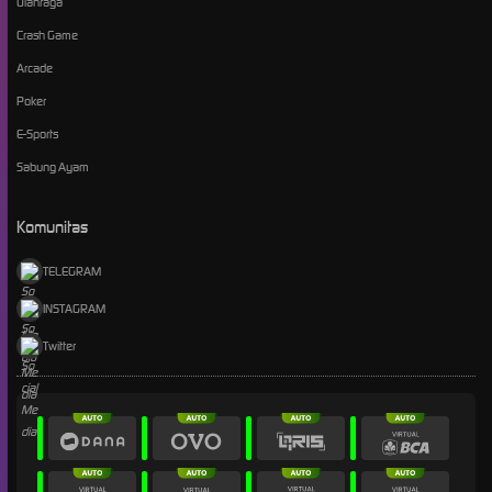
Olahraga
Crash Game
Arcade
Poker
E-Sports
Sabung Ayam
Komunitas
TELEGRAM
INSTAGRAM
Twitter