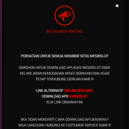
MESINSLOT: Link Login
×
Game Iconbazaar Result
Mahjong Paling Cepat
INFOMARSI PENTING
mesinslot
hadir sebagai platform digital yang memberikan kemudahan akses melalui link
login cepat untuk berbagai permainan online, termasuk game populer seperti Iconbazaar
dan Mahjong. Dengan sistem yang dirancang responsif dan ringan, pengguna dapat
masuk tanpa hambatan serta menikmati pengalaman bermain yang stabil kapan saja.
PERHATIAN UNTUK SEMUA MEMBER SETIA MESINSLOT
Keunggulan ini menjadikan mesinslot sebagai salah satu pilihan utama bagi pengguna
yang mencari akses praktis dan efisien dalam satu platform terintegrasi.
DIMOHON UNTUK DOWNLOAD APLIKASI MESINSLOT DEMI
KELANCARAN KEMUDAHAN AKSES BERMAIN DAN AGAR
Melalui fitur result Mahjong yang selalu diperbarui secara real-time,
mesinslot
memberikan
TETAP TERHUBUNG DENGAN KAMI !!!
informasi yang relevan bagi pengguna dalam menentukan langkah bermain dengan lebih
terarah. Data yang disajikan membantu memahami pola permainan serta meningkatkan
LINK ALTERNATIF
WSLINK.SITE/MSL
peluang dalam meraih hasil maksimal. Selain itu, integrasi dengan berbagai game dari
DOWNLOAD APK
MESINSLOT
Iconbazaar membuat pengguna memiliki banyak pilihan permainan menarik dengan
KLIK LINK DIBAWAH INI
tampilan modern dan fitur yang interaktif.
Tidak hanya fokus pada akses dan variasi game,
mesinslot
juga mengutamakan
kenyamanan serta keamanan pengguna dalam setiap aktivitas. Dengan dukungan sistem
JIKA TIDAK MENGERTI CARA DOWNLOAD APLIKASINYA?
yang stabil dan layanan yang aktif, platform ini terus berkembang menjadi solusi hiburan
BISA LANGSUNG HUBUNGI KE COSTUMER SERVICE KAMI !!!
digital yang terpercaya. Kombinasi antara login cepat, result Mahjong yang akurat, serta