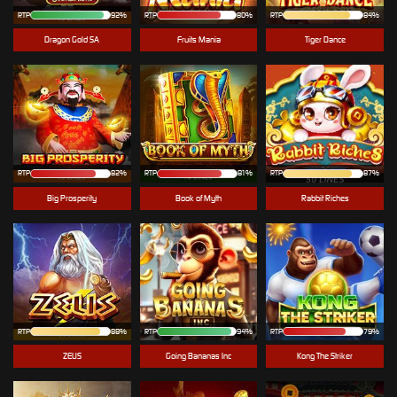
RTP
92%
RTP
80%
RTP
84%
Dragon Gold SA
Fruits Mania
Tiger Dance
RTP
82%
RTP
81%
RTP
87%
Big Prosperity
Book of Myth
Rabbit Riches
RTP
88%
RTP
94%
RTP
79%
ZEUS
Going Bananas Inc
Kong The Striker