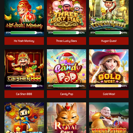
RTP
94%
RTP
90%
RTP
94%
Ho Yeah Monkey
Three Lucky Stars
Hugon Quest
RTP
81%
RTP
90%
RTP
89%
Cai Shen 888
Candy Pop
Gold West