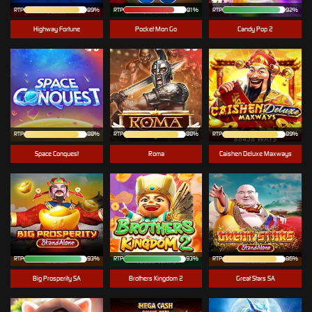
RTP
89%
RTP
81%
RTP
92%
Highway Fortune
Pocket Mon Go
Candy Pop 2
RTP
88%
RTP
88%
RTP
89%
Space Conquest
Roma
Caishen Deluxe Maxways
RTP
93%
RTP
93%
RTP
86%
Big Prosperity SA
Brothers Kingdom 2
Great Stars SA