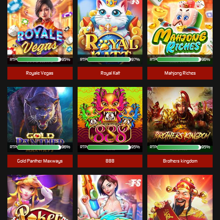
RTP
95%
RTP
97%
RTP
96%
Royale Vegas
Royal Katt
Mahjong Riches
RTP
96%
RTP
95%
RTP
95%
Gold Panther Maxways
888
Brothers kingdom