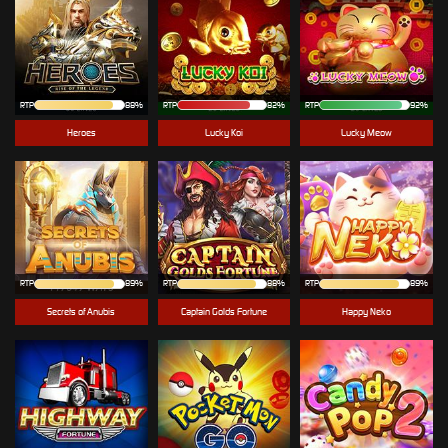
RTP
88%
RTP
82%
RTP
92%
Heroes
Lucky Koi
Lucky Meow
RTP
89%
RTP
88%
RTP
89%
Secrets of Anubis
Captain Golds Fortune
Happy Neko