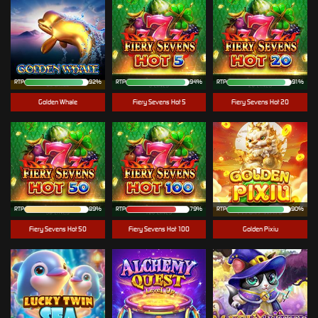
RTP
92%
RTP
94%
RTP
91%
Golden Whale
Fiery Sevens Hot 5
Fiery Sevens Hot 20
RTP
89%
RTP
79%
RTP
90%
Fiery Sevens Hot 50
Fiery Sevens Hot 100
Golden Pixiu