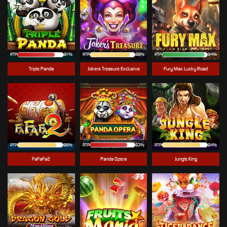
RTP
81%
RTP
88%
RTP
94%
Triple Panda
Jokers Treasure Exclusive
Fury Max Lucky Road
RTP
86%
RTP
83%
RTP
84%
FaFaFa2
Panda Opera
Jungle King