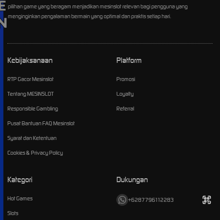
pilihan game yang beragam menjadikan mesinslot relevan bagi pengguna yang
menginginkan pengalaman bermain yang optimal dan praktis setiap hari.
Kebijaksanaan
Platform
RTP Gacor Mesinslot
Promosi
Tentang MESINSLOT
Loyalty
Responsible Gambling
Referral
Pusat Bantuan FAQ Mesinslot
Syarat dan Ketentuan
Cookies & Privacy Policy
Kategori
Dukungan
Hot Games
+6287796112283
Slots