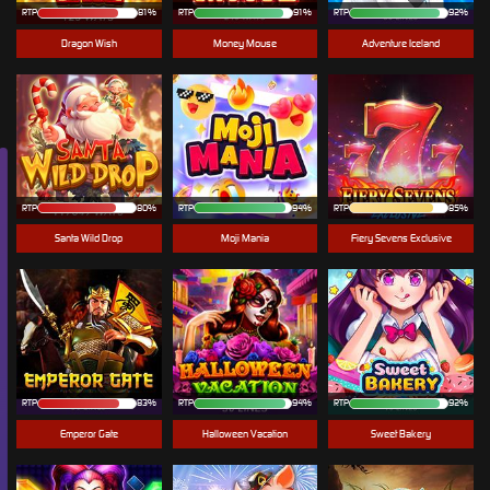
RTP
81%
RTP
91%
RTP
92%
Dragon Wish
Money Mouse
Adventure Iceland
RTP
80%
RTP
94%
RTP
85%
Santa Wild Drop
Moji Mania
Fiery Sevens Exclusive
RTP
83%
RTP
94%
RTP
92%
Emperor Gate
Halloween Vacation
Sweet Bakery