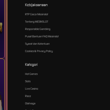
Kebijaksanaan
RTP Gacor Mesinslot
Tentang MESINSLOT
Responsible Gambling
Pusat Bantuan FAQ Mesinslot
Syarat dan Ketentuan
Cookies & Privacy Policy
Kategori
Hot Games
Slots
Live Casino
Race
Olahraga