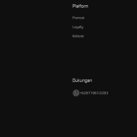
Platform
Promosi
Loyalty
Referral
Dukungan
+6287796112283