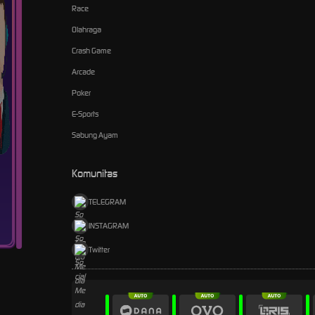
Race
Olahraga
Crash Game
Arcade
Poker
E-Sports
Sabung Ayam
Komunitas
TELEGRAM
INSTAGRAM
Twitter