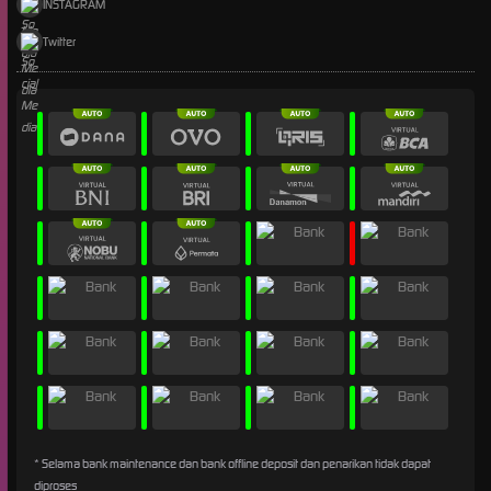
INSTAGRAM
Twitter
* Selama bank maintenance dan bank offline deposit dan penarikan tidak dapat
diproses