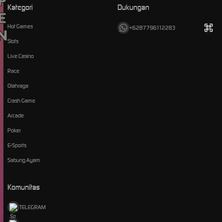
Kategori
Dukungan
Hot Games
+6287796112283
Slots
Live Casino
Race
Olahraga
Crash Game
Arcade
Poker
E-Sports
Sabung Ayam
Komunitas
TELEGRAM