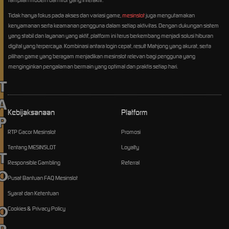
tampilan modern dan fitur yang interaktif.
Tidak hanya fokus pada akses dan variasi game,
mesinslot
juga mengutamakan
kenyamanan serta keamanan pengguna dalam setiap aktivitas. Dengan dukungan sistem
yang stabil dan layanan yang aktif, platform ini terus berkembang menjadi solusi hiburan
digital yang terpercaya. Kombinasi antara login cepat, result Mahjong yang akurat, serta
pilihan game yang beragam menjadikan mesinslot relevan bagi pengguna yang
menginginkan pengalaman bermain yang optimal dan praktis setiap hari.
TO OPEN
Kebijaksanaan
Platform
RTP Gacor Mesinslot
Promosi
Tentang MESINSLOT
Loyalty
Responsible Gambling
Referral
Pusat Bantuan FAQ Mesinslot
Syarat dan Ketentuan
Cookies & Privacy Policy