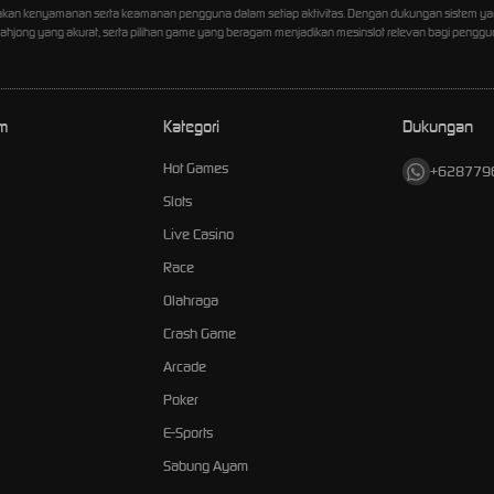
n kenyamanan serta keamanan pengguna dalam setiap aktivitas. Dengan dukungan sistem yang st
sult Mahjong yang akurat, serta pilihan game yang beragam menjadikan mesinslot relevan bagi pe
rm
Kategori
Dukungan
i
Hot Games
+628779
Slots
Live Casino
Race
Olahraga
Crash Game
Arcade
Poker
E-Sports
Sabung Ayam