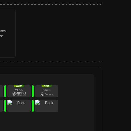
haan
ame