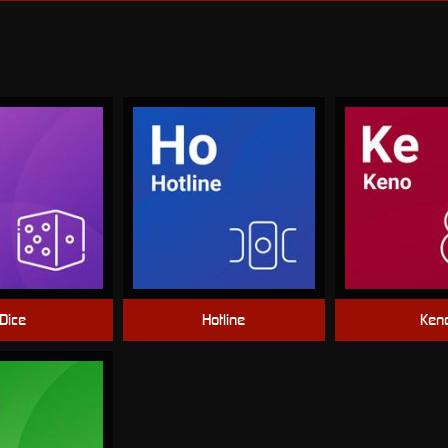
Dice
Hotline
Ken