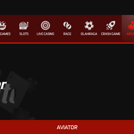
 GAMES
SLOTS
LIVE CASINO
RACE
OLAHRAGA
CRASH GAME
ARC
AVIATOR