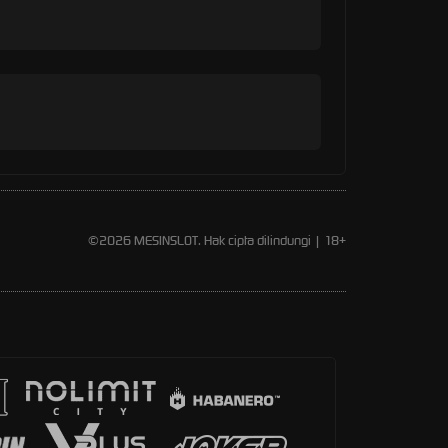
©2026 MESINSLOT. Hak cipta dilindungi | 18+