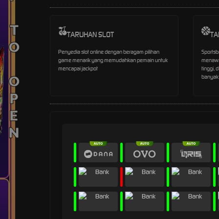
TAP TO OPEN
TARUHAN SLOT
TA
Penyedia slot online dengan beragam pilihan
Sportsb
game menarik yang memudahkan pemain untuk
menawar
mencapai jackpot
tinggi,
banyak 