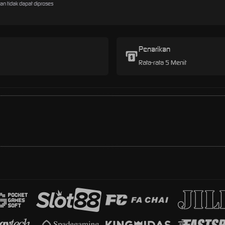
an tidak dapat diproses
Penarikan
Rata-rata 5 Menit