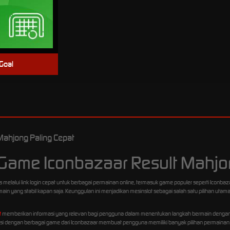
Goal
Mahjong Paling Cepat
Game Iconbazaar Result Mahjo
melalui link login cepat untuk berbagai permainan online, termasuk game populer seperti Iconba
yang stabil kapan saja. Keunggulan ini menjadikan mesinslot sebagai salah satu pilihan utama 
t
memberikan informasi yang relevan bagi pengguna dalam menentukan langkah bermain dengan 
grasi dengan berbagai game dari Iconbazaar membuat pengguna memiliki banyak pilihan permainan m