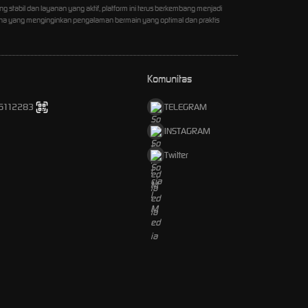
abil dan layanan yang aktif, platform ini terus berkembang menjadi
ngguna yang menginginkan pengalaman bermain yang optimal dan praktis
Komunitas
6112283
TELEGRAM
INSTAGRAM
Twitter