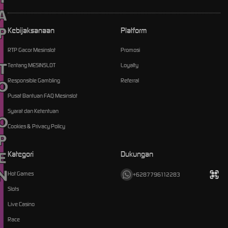
TO OPEN
Kebijaksanaan
Platform
RTP Gacor Mesinslot
Promosi
Tentang MESINSLOT
Loyalty
Responsible Gambling
Referral
Pusat Bantuan FAQ Mesinslot
Syarat dan Ketentuan
Cookies & Privacy Policy
Kategori
Dukungan
Hot Games
+6287796112283
Slots
Live Casino
Race