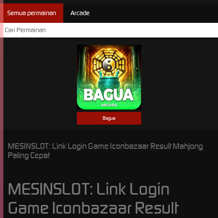
Semua permainan
Arcade
Bagua
MESINSLOT: Link Login Game Iconbazaar Result Mahjong
Paling Cepat
MESINSLOT: Link Login
Game Iconbazaar Result