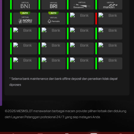
* Selama bank maintenance dan bank offline deposit dan penarikan tidak dapat
diproses
©2026 MESINSLOT menawarkan berbagai macam provider pilihan terbaik dan didukung
oleh Layanan Pelanggan profesional 24/7 yang siap melayani Anda.