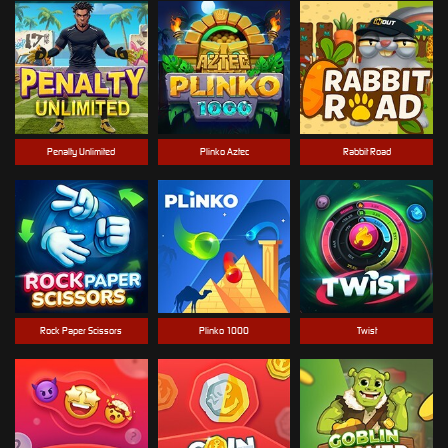
Penalty Unlimited
Plinko Aztec
Rabbit Road
Rock Paper Scissors
Plinko 1000
Twist