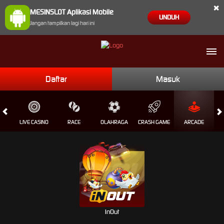
×
MESINSLOT Aplikasi Mobile
UNDUH
Jangan tampilkan lagi hari ini
Daftar
Masuk
S
LIVE CASINO
RACE
OLAHRAGA
CRASH GAME
ARCADE
InOut