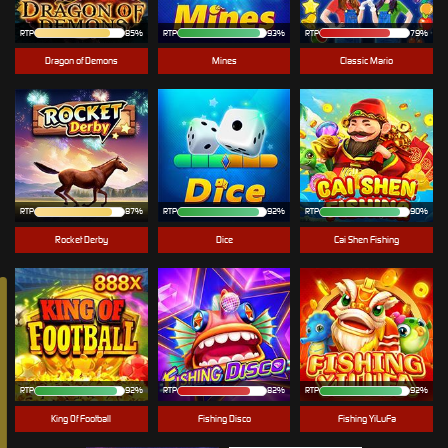
RTP
85%
RTP
93%
RTP
79%
Dragon of Demons
Mines
Classic Mario
RTP
87%
RTP
92%
RTP
90%
Rocket Derby
Dice
Cai Shen Fishing
RTP
92%
RTP
82%
RTP
92%
King Of Football
Fishing Disco
Fishing YiLuFa