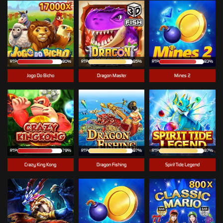
RTP
80%
RTP
85%
RTP
83%
Jogo Do Bicho
Dragon Master
Mines 2
RTP
79%
RTP
87%
RTP
87%
Crazy King Kong
Dragon Fishing
Spirit Tide Legend