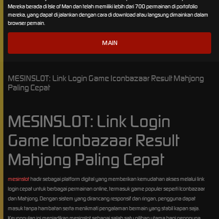
Mereka berada di Isle of Man dan telah memiliki lebih dari 700 permainan di portofolio
mereka, yang dapat di jalankan dengan cara di download atau langsung dimainkan dalam
browser pemain.
MAIN
MESINSLOT: Link Login Game Iconbazaar Result Mahjong
Paling Cepat
MESINSLOT: Link Login
Game Iconbazaar Result
Mahjong Paling Cepat
mesinslot
hadir sebagai platform digital yang memberikan kemudahan akses melalui link
login cepat untuk berbagai permainan online, termasuk game populer seperti Iconbazaar
dan Mahjong. Dengan sistem yang dirancang responsif dan ringan, pengguna dapat
masuk tanpa hambatan serta menikmati pengalaman bermain yang stabil kapan saja.
Keunggulan ini menjadikan mesinslot sebagai salah satu pilihan utama bagi pengguna