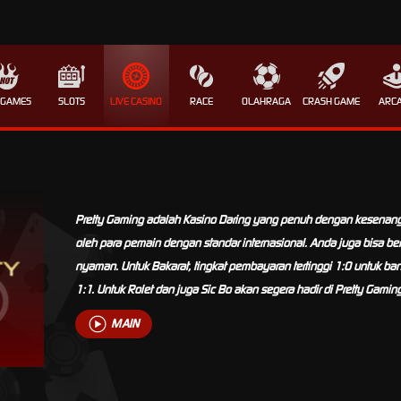
 GAMES
SLOTS
LIVE CASINO
RACE
OLAHRAGA
CRASH GAME
ARC
Pretty Gaming adalah Kasino Daring yang penuh dengan kesenanga
oleh para pemain dengan standar internasional. Anda juga bisa b
nyaman. Untuk Bakarat, tingkat pembayaran tertinggi 1:0 untuk b
1:1. Untuk Rolet dan juga Sic Bo akan segera hadir di Pretty Gaming
MAIN