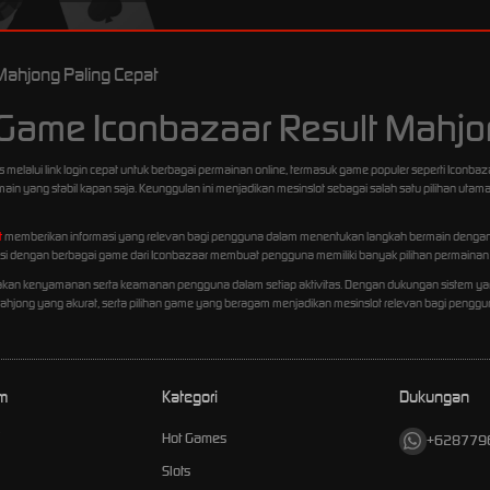
Mahjong Paling Cepat
Game Iconbazaar Result Mahjo
melalui link login cepat untuk berbagai permainan online, termasuk game populer seperti Iconba
yang stabil kapan saja. Keunggulan ini menjadikan mesinslot sebagai salah satu pilihan utama 
t
memberikan informasi yang relevan bagi pengguna dalam menentukan langkah bermain dengan 
grasi dengan berbagai game dari Iconbazaar membuat pengguna memiliki banyak pilihan permainan m
n kenyamanan serta keamanan pengguna dalam setiap aktivitas. Dengan dukungan sistem yang st
sult Mahjong yang akurat, serta pilihan game yang beragam menjadikan mesinslot relevan bagi pe
rm
Kategori
Dukungan
i
Hot Games
+628779
Slots