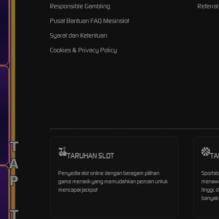
Responsible Gambling
Referral
Pusat Bantuan FAQ Mesinslot
Syarat dan Ketentuan
Cookies & Privacy Policy
TARUHAN SLOT
TA
Penyedia slot online dengan beragam pilihan
Sportsb
game menarik yang memudahkan pemain untuk
menawar
mencapai jackpot
tinggi,
banyak 