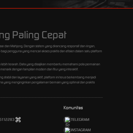
ng Paling Cepat
zaar dan Mahjong. Dengan sistem yang dirancang responsif dan ringan,
bagi pengguna yang mencari akses praktis dan efisien dalam satu platform
lebih terarah. Data yang disajikan membantu memahami pola permainan
enarik dengan tampilan modern dan fitur yang interaktif.
abil dan layanan yang aktif, platform ini terus berkembang menjadi
ngguna yang menginginkan pengalaman bermain yang optimal dan praktis
Komunitas
6112283
TELEGRAM
INSTAGRAM