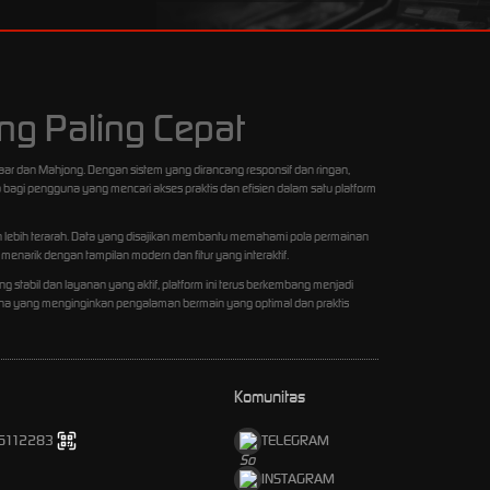
ng Paling Cepat
zaar dan Mahjong. Dengan sistem yang dirancang responsif dan ringan,
bagi pengguna yang mencari akses praktis dan efisien dalam satu platform
lebih terarah. Data yang disajikan membantu memahami pola permainan
enarik dengan tampilan modern dan fitur yang interaktif.
abil dan layanan yang aktif, platform ini terus berkembang menjadi
ngguna yang menginginkan pengalaman bermain yang optimal dan praktis
Komunitas
6112283
TELEGRAM
INSTAGRAM