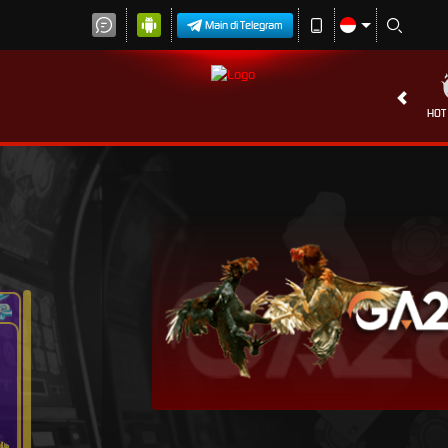
Main di Telegram
HOT