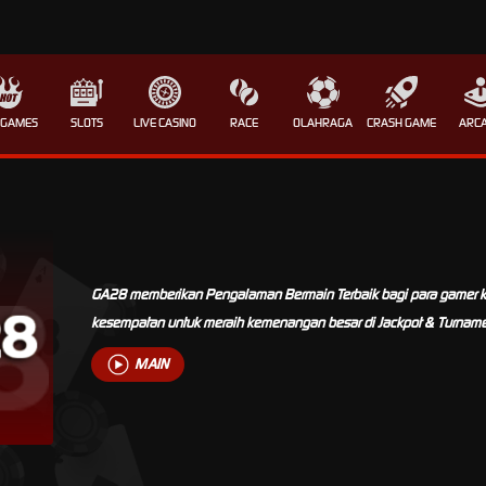
 GAMES
SLOTS
LIVE CASINO
RACE
OLAHRAGA
CRASH GAME
ARC
GA28 memberikan Pengalaman Bermain Terbaik bagi para gamer ka
kesempatan untuk meraih kemenangan besar di Jackpot & Turnam
MAIN