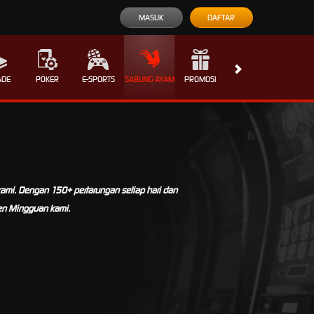
MASUK
DAFTAR
ADE
POKER
E-SPORTS
SABUNG AYAM
PROMOSI
mi. Dengan 150+ pertarungan setiap hari dan
en Mingguan kami.