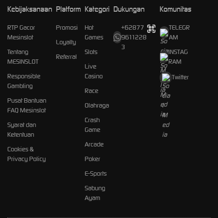
Kebijaksanaan
Platform
Kategori
Dukungan
Komunitas
RTP Gacor
Promosi
Hot
+62877
TELEGR
Mesinslot
Games
9611228
AM
Loyalty
3
Tentang
Slots
INSTAG
Referral
MESINSLOT
RAM
Live
Responsible
Casino
Twitter
Gambling
Race
Pusat Bantuan
Olahraga
FAQ Mesinslot
Crash
Syarat dan
Game
Ketentuan
Arcade
Cookies &
Privacy Policy
Poker
E-Sports
Sabung
Ayam