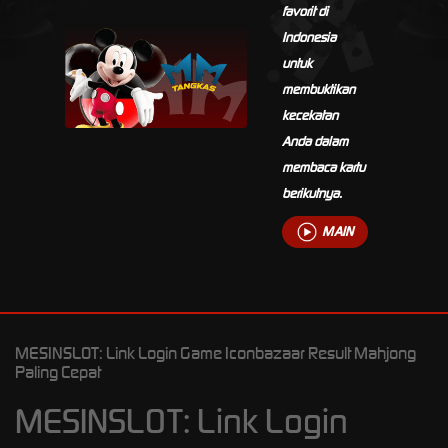
favorit di
Indonesia
untuk
membuktikan
kecekatan
Anda dalam
membaca kartu
berikutnya.
MAIN
MESINSLOT: Link Login Game Iconbazaar Result Mahjong
Paling Cepat
MESINSLOT: Link Login