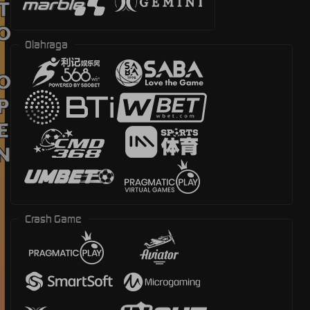
TO OPEN
Olahraga
Crash Game