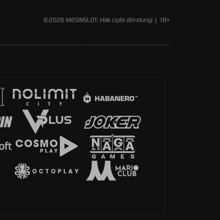
©2026 MESINSLOT. Hak cipta dilindungi | 18+