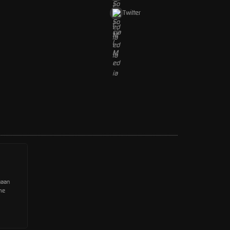
Twitter
haan
ame