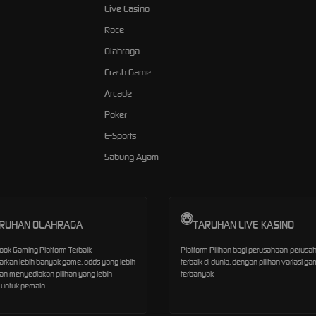
Live Casino
Race
Olahraga
Crash Game
Arcade
Poker
E-Sports
Sabung Ayam
RUHAN OLAHRAGA
TARUHAN LIVE KASINO
ook Gaming Platform Terbaik
Platform Pilihan bagi perusahaan-perusa
kan lebih banyak game, odds yang lebih
terbaik di dunia, dengan pilihan variasi g
 dan menyediakan pilihan yang lebih
terbanyak
untuk pemain.