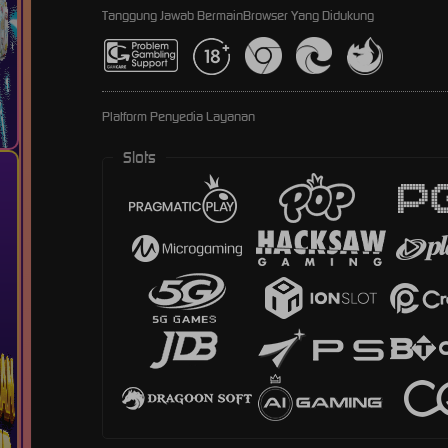
Tanggung Jawab Bermain
Browser Yang Didukung
Platform Penyedia Layanan
Slots