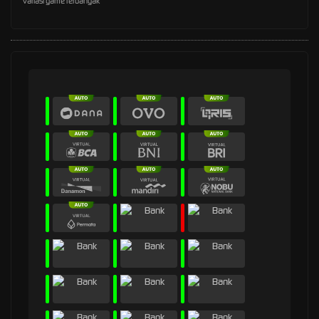
variasi game terbanyak