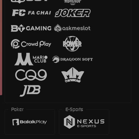
Poker
E-Sports