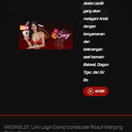
dealer cantik
yang akan
melayani Anda
dengan
kenyamanan
dan
ketenangan
saat bermain
Bakarat, Dragon
Tiger, dan Sic
Bo.
MAIN
MESINSLOT: Link Login Game Iconbazaar Result Mahjong