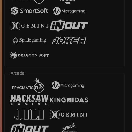
Arcade