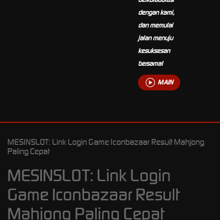
dengan kami,
dan memulai
jalan menuju
kesuksesan
bersama!
MAIN
MESINSLOT: Link Login Game Iconbazaar Result Mahjong
Paling Cepat
MESINSLOT: Link Login
Game Iconbazaar Result
Mahjong Paling Cepat