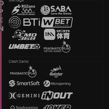
Crash Game