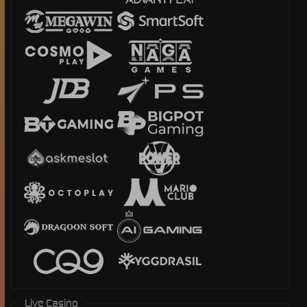
Live Casino