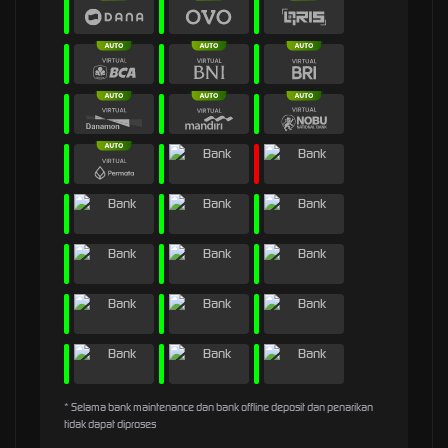
* Selama bank maintenance dan bank offline deposit dan penarikan
tidak dapat diproses