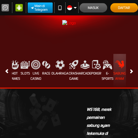
Main di
MASUK
DAFTAR
Telegram
HOT
SLOTS
LIVE
RACE
OLAHRAGA
CRASH
ARCADE
POKER
E-
SABUNG
PROMOS
GAMES
CASINO
GAME
SPORTS
AYAM
WS168, merek
permainan
sabung ayam
terkemuka di