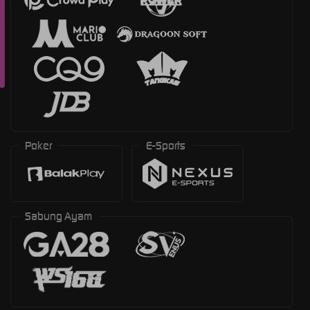
Poker
E-Sports
Sabung Ayam