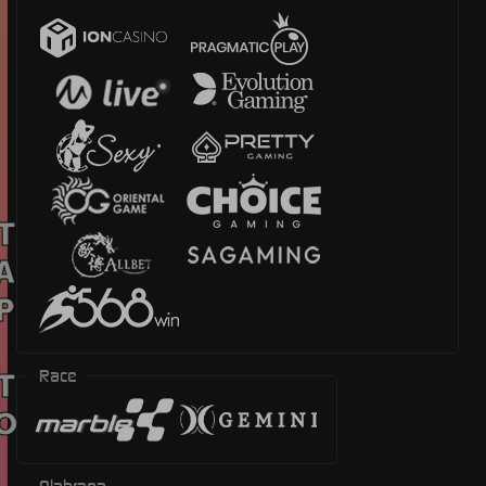
TO OPEN
Race
Olahraga