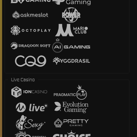
Live Casino