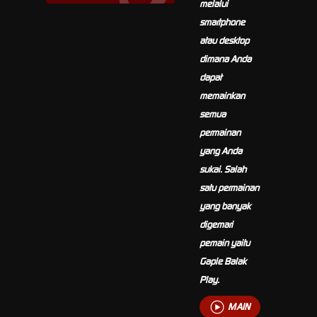
melalui
smartphone
atau desktop
dimana Anda
dapat
memainkan
semua
permainan
yang Anda
sukai. Salah
satu permainan
yang banyak
digemari
pemain yaitu
Gaple Balak
Play.
MAIN