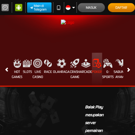
Main di
MASUK
DAFTAR
Telegram
HOT
SLOTS
LIVE
RACE
OLAHRAGA
CRASH
ARCADE
POKER
E-
SABUNG
PROM
GAMES
CASINO
GAME
SPORTS
AYAM
Balak Play
merupakan
server
permainan