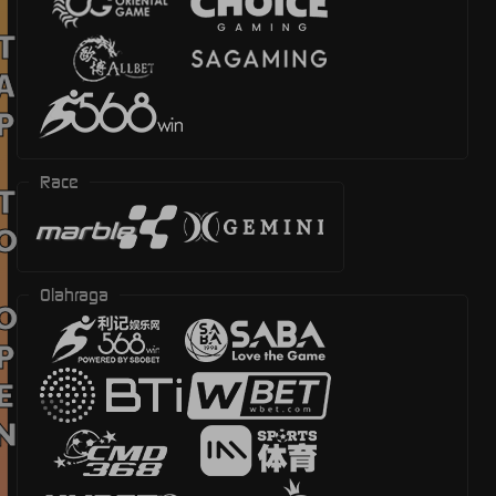
TO OPEN
Race
Olahraga