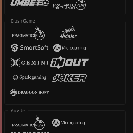
Crash Game
Arcade