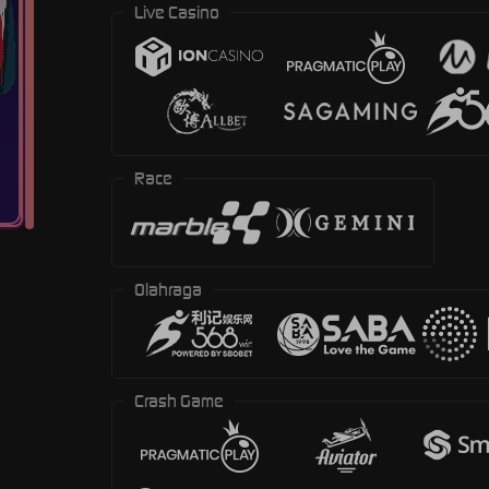
Live Casino
Race
Olahraga
Crash Game