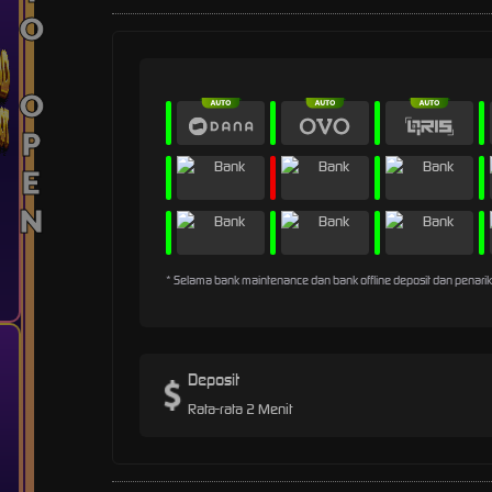
TAP TO OPEN
* Selama bank maintenance dan bank offline deposit dan penarik
Deposit
Rata-rata 2 Menit