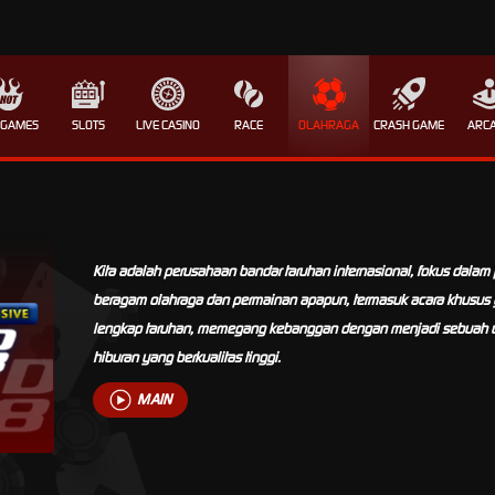
 GAMES
SLOTS
LIVE CASINO
RACE
OLAHRAGA
CRASH GAME
ARC
Kita adalah perusahaan bandar taruhan internasional, fokus dalam
beragam olahraga dan permainan apapun, termasuk acara khusus y
lengkap taruhan, memegang kebanggan dengan menjadi sebuah 
hiburan yang berkualitas tinggi.
MAIN