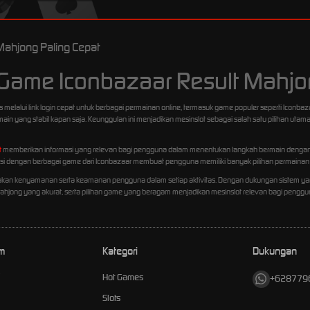
Mahjong Paling Cepat
Game Iconbazaar Result Mahjo
melalui link login cepat untuk berbagai permainan online, termasuk game populer seperti Iconba
yang stabil kapan saja. Keunggulan ini menjadikan mesinslot sebagai salah satu pilihan utama 
t
memberikan informasi yang relevan bagi pengguna dalam menentukan langkah bermain dengan 
grasi dengan berbagai game dari Iconbazaar membuat pengguna memiliki banyak pilihan permainan m
n kenyamanan serta keamanan pengguna dalam setiap aktivitas. Dengan dukungan sistem yang st
sult Mahjong yang akurat, serta pilihan game yang beragam menjadikan mesinslot relevan bagi pe
rm
Kategori
Dukungan
i
Hot Games
+628779
Slots