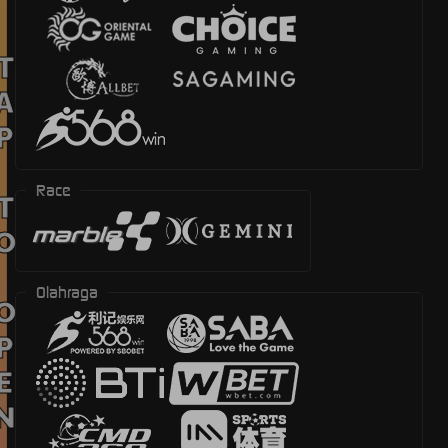
TO OPEN
Race
Olahraga