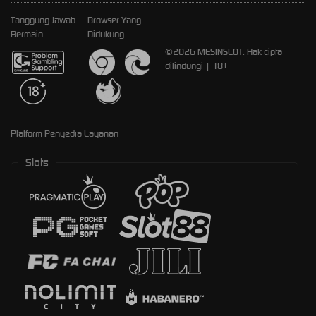
Tanggung Jawab
Browser Yang
Bermain
Didukung
©2026 MESINSLOT. Hak cipta
dilindungi | 18+
Platform Penyedia Layanan
Slots