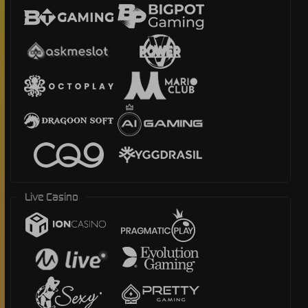
Live Casino