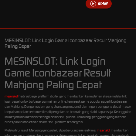
MAIN
MESINSLOT: Link Login Game Iconbazaar Result Mahjong
Paling Cepat
MESINSLOT: Link Login
Game Iconbazaar Result
Mahjong Paling Cepat
mesinslot
hadir sebagai platform digital yang memberikan kemudahan akses melalui link
login cepat untuk berbagai permainan online, termasuk game populer seperti Iconbazaar
dan Mahjong. Dengan sistem yang dirancang responsif dan ringan, pengguna dapat masuk
tanpa hambatan serta menikmati pengalaman bermain yang stabil kapan saja. Keunggulan
ini menjadikan mesinslot sebagai salah satu pilihan utama bagi pengguna yang mencari
akses praktis dan efisien dalam satu platform terintegrasi.
Melalui fitur result Mahjong yang selalu diperbarui secara real-time,
mesinslot
memberikan
informasi yang relevan bagi pengguna dalam menentukan langkah bermain dengan lebih